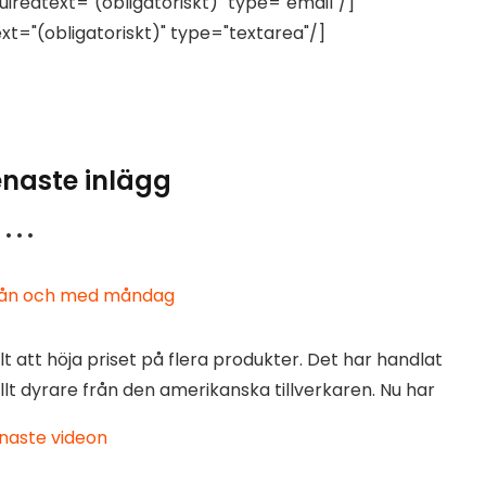
uiredtext="(obligatoriskt)" type="email"/]
xt="(obligatoriskt)" type="textarea"/]
enaste inlägg
• • •
 från och med måndag
att höja priset på flera produkter. Det har handlat
llt dyrare från den amerikanska tillverkaren. Nu har
naste videon