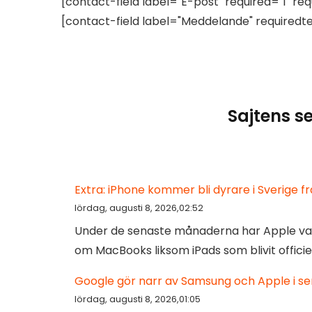
[contact-field label="E-post" required="1" req
[contact-field label="Meddelande" requiredte
Sajtens s
Extra: iPhone kommer bli dyrare i Sverige
lördag, augusti 8, 2026,02:52
Under de senaste månaderna har Apple valt 
om MacBooks liksom iPads som blivit officie
Google gör narr av Samsung och Apple i se
lördag, augusti 8, 2026,01:05