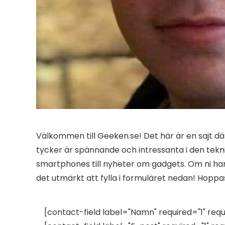
Välkommen till Geeken.se! Det här är en sajt d
tycker är spännande och intressanta i den tekni
smartphones till nyheter om gadgets. Om ni har
det utmärkt att fylla i formuläret nedan! Hoppas 
[contact-field label="Namn" required="1" req