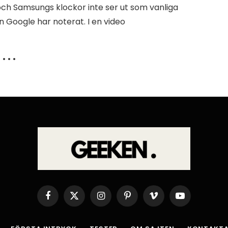
och Samsungs klockor inte ser ut som vanliga
 Google har noterat. I en video
• • •
Facebook
X
Instagram
Pinterest
Vimeo
YouTube
(Twitter)