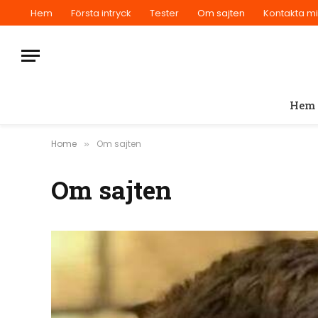
Hem
Första intryck
Tester
Om sajten
Kontakta m
Hem
Home
Om sajten
»
Om sajten