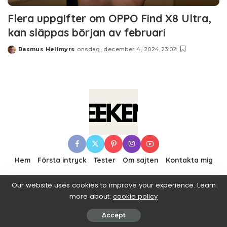
Flera uppgifter om OPPO Find X8 Ultra,
kan släppas början av februari
Rasmus Hellmyrs
onsdag, december 4, 2024,23:02
Posted
by
Hem
Första intryck
Tester
Om sajten
Kontakta mig
Our website uses cookies to improve your experience. Learn
more about:
cookie policy
© 2016–2019 Pixwell made with Love, powered by
ThemeRuby.
Accept