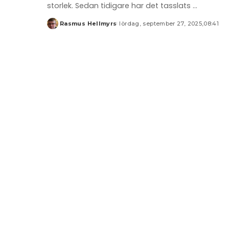
storlek. Sedan tidigare har det tasslats
...
Rasmus Hellmyrs
lördag, september 27, 2025,08:41
Posted
by