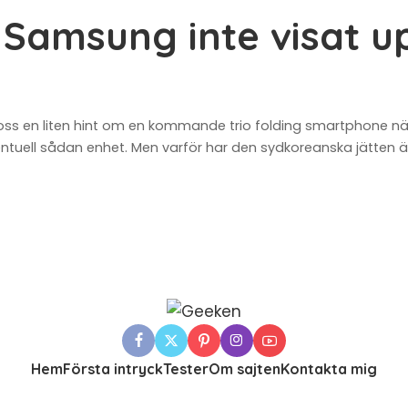
r Samsung inte visat u
 en liten hint om en kommande trio folding smartphone när ti
eventuell sådan enhet. Men varför har den sydkoreanska jätten
Hem
Första intryck
Tester
Om sajten
Kontakta mig