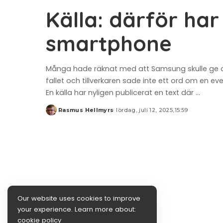
Källa: därför ha
smartphone
Många hade räknat med att Samsung skulle ge oss
fallet och tillverkaren sade inte ett ord om en 
En källa har nyligen publicerat en text där
...
Rasmus Hellmyrs
lördag, juli 12, 2025,15:59
Posted
by
Our website uses cookies to improve
your experience. Learn more about:
cookie policy