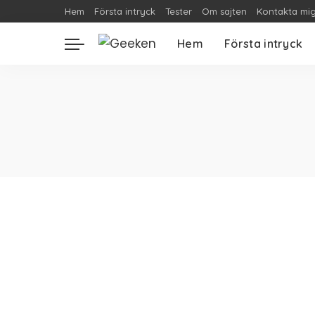
Hem
Första intryck
Tester
Om sajten
Kontakta mi
Hem
Första intryck