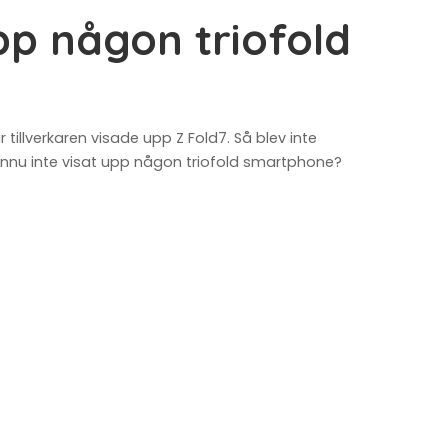
pp någon triofold
llverkaren visade upp Z Fold7. Så blev inte
 ännu inte visat upp någon triofold smartphone?