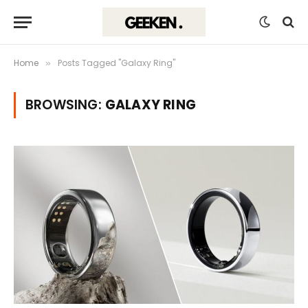
Home
Posts Tagged "Galaxy Ring"
»
BROWSING:
GALAXY RING