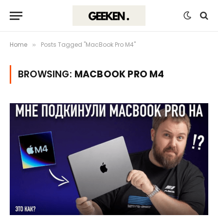
Home
Posts Tagged "MacBook Pro M4"
»
BROWSING:
MACBOOK PRO M4