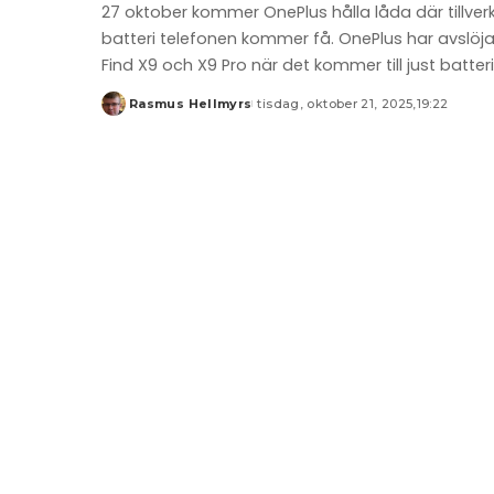
27 oktober kommer OnePlus hålla låda där tillve
batteri telefonen kommer få. OnePlus har avsl
Find X9 och X9 Pro när det kommer till just batter
Rasmus Hellmyrs
tisdag, oktober 21, 2025,19:22
Posted
by