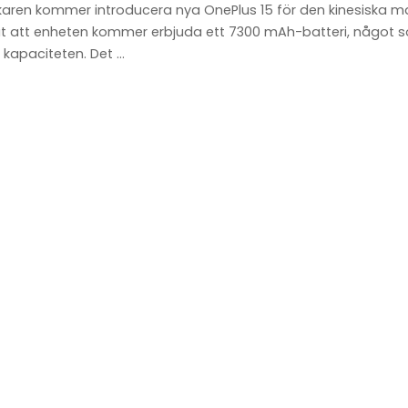
rkaren kommer introducera nya OnePlus 15 för den kinesiska m
öjat att enheten kommer erbjuda ett 7300 mAh-batteri, någo
i kapaciteten. Det
...