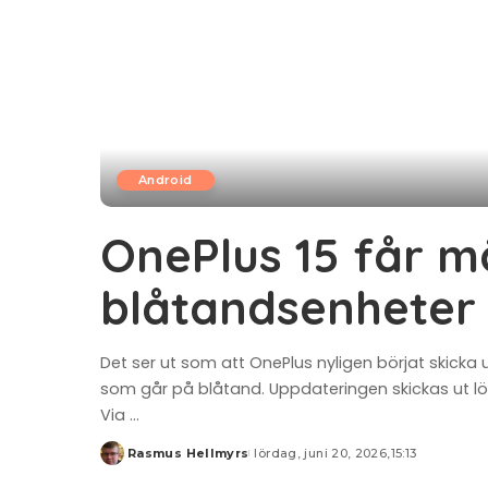
Android
OnePlus 15 får möj
blåtandsenheter 
Det ser ut som att OnePlus nyligen börjat skicka 
som går på blåtand. Uppdateringen skickas ut lö
Via
...
Rasmus Hellmyrs
lördag, juni 20, 2026,15:13
Posted
by