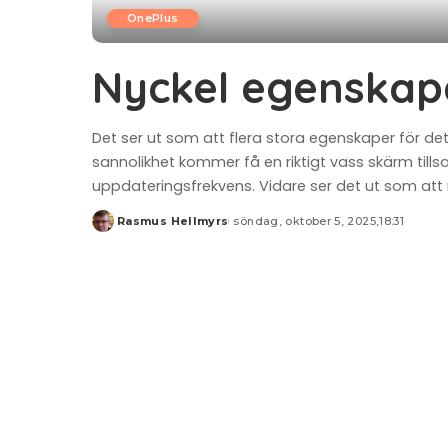
OnePlus
Nyckel egenskape
Det ser ut som att flera stora egenskaper för d
sannolikhet kommer få en riktigt vass skärm till
uppdateringsfrekvens. Vidare ser det ut som a
Rasmus Hellmyrs
söndag, oktober 5, 2025,18:31
Posted
by