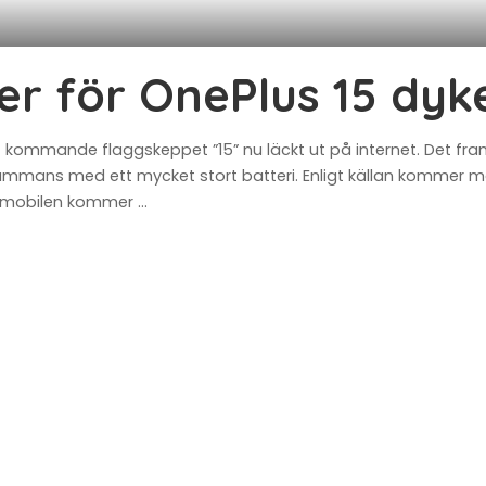
r för OnePlus 15 dyk
et kommande flaggskeppet ”15” nu läckt ut på internet. Det f
sammans med ett mycket stort batteri. Enligt källan kommer mo
tt mobilen kommer
...