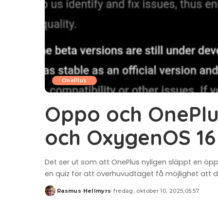
OnePlus
Oppo och OnePlu
och OxygenOS 16
Det ser ut som att OnePlus nyligen släppt en öp
en quiz för att överhuvudtaget få möjlighet att
Rasmus Hellmyrs
fredag, oktober 10, 2025,05:57
Posted
by