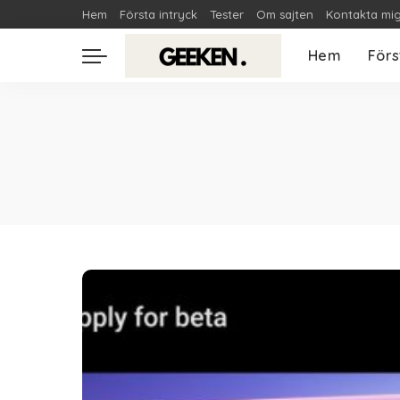
Hem
Första intryck
Tester
Om sajten
Kontakta mi
Hem
Förs