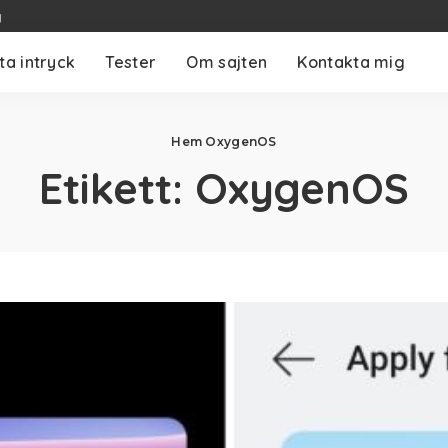
g
ta intryck
Tester
Om sajten
Kontakta mig
Hem
OxygenOS
Etikett:
OxygenOS