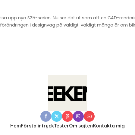
visa upp nya S25-serien. Nu ser det ut som att en CAD-rende
 förändringen i designväg på väldigt, väldigt många år om bilde
Hem
Första intryck
Tester
Om sajten
Kontakta mig