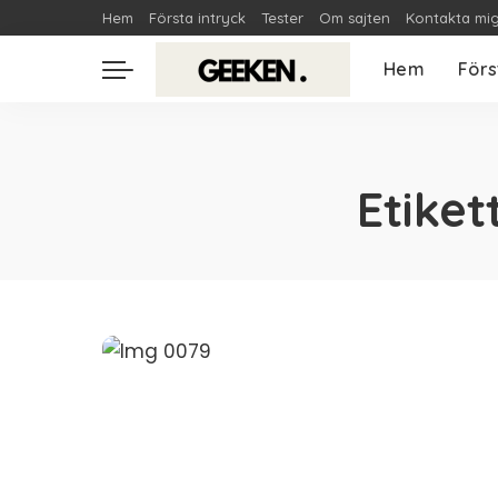
Hem
Första intryck
Tester
Om sajten
Kontakta mi
Hem
Förs
Etiket