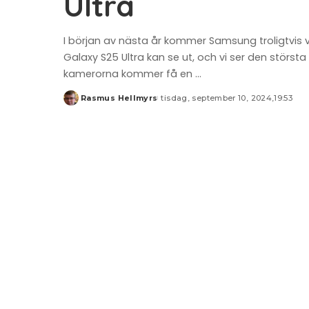
Ultra
I början av nästa år kommer Samsung troligtvis 
Galaxy S25 Ultra kan se ut, och vi ser den största
kamerorna kommer få en
...
Rasmus Hellmyrs
tisdag, september 10, 2024,19:53
Posted
by