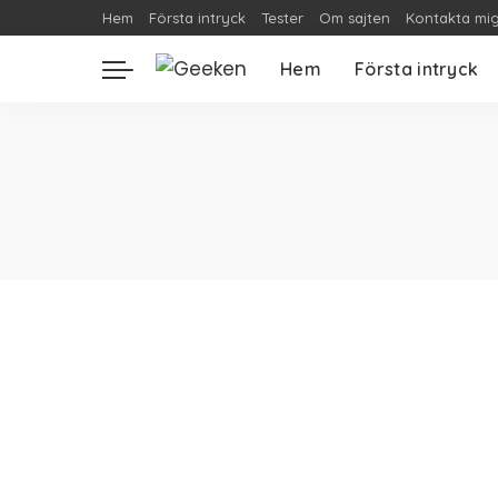
Hem
Första intryck
Tester
Om sajten
Kontakta mi
Hem
Första intryck