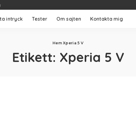
g
ta intryck
Tester
Om sajten
Kontakta mig
Hem
Xperia 5 V
Etikett:
Xperia 5 V