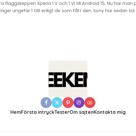
 flaggskeppen Xperia 1 V och 1 VI till Android 15. Nu har man 
äger ungefär 1 GB enligt de som fått den. Sony har sedan tid
Hem
Första intryck
Tester
Om sajten
Kontakta mig