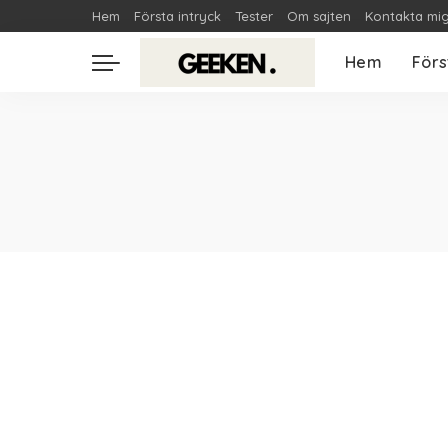
Hem
Första intryck
Tester
Om sajten
Kontakta mi
Hem
Förs