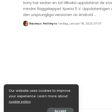
Sony har sedan en tid tillbaka uppdaterat de stora
mindre flaggskeppet Xperia 5 V. Uppdateringen v
den ursprungliga versionen av Android
...
Rasmus Hellmyrs
lördag, januari 18, 2025,07:07
Posted
by
Our website uses cookies to improve
your experience. Learn more about:
cookie policy
Accept