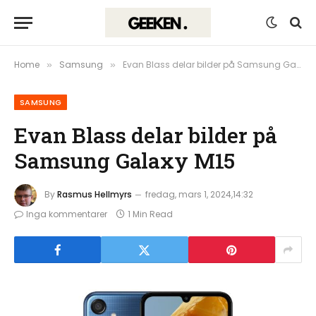
Home
Samsung
Evan Blass delar bilder på Samsung Galaxy M15
»
»
SAMSUNG
Evan Blass delar bilder på
Samsung Galaxy M15
By
Rasmus Hellmyrs
fredag, mars 1, 2024,14:32
Inga kommentarer
1 Min Read