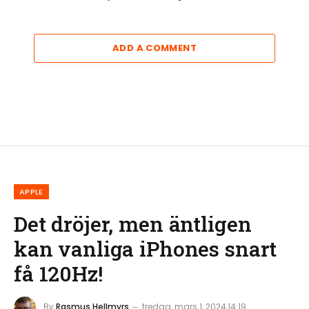
ADD A COMMENT
APPLE
Det dröjer, men äntligen
kan vanliga iPhones snart
få 120Hz!
By
Rasmus Hellmyrs
fredag, mars 1, 2024,14:19