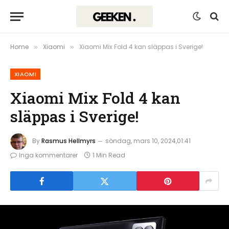
Home
Xiaomi
Xiaomi Mix Fold 4 kan släppas i Sverige!
»
»
XIAOMI
Xiaomi Mix Fold 4 kan
släppas i Sverige!
By
Rasmus Hellmyrs
söndag, mars 10, 2024,01:41
Inga kommentarer
1 Min Read