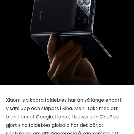
Xiaomi:s vikbara foldebles har än så länge enbart
visats upp och släppts i Kina. Men i takt med att
bland annat Google, Honor, Huawei och OnePlus
gjort sina foldebles globala har det börjat
spekuleras om att Xiaomi också kan komma att