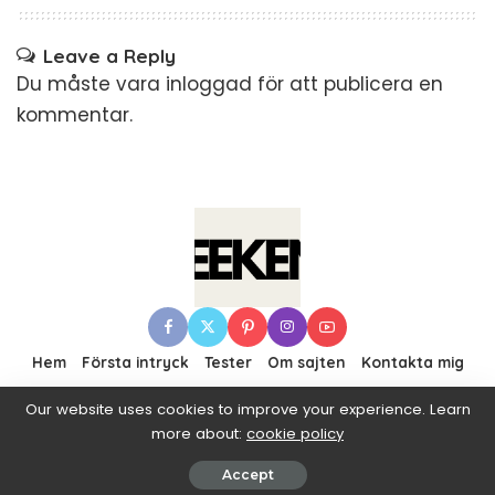
Leave a Reply
Du måste vara
inloggad
för att publicera en
kommentar.
Hem
Första intryck
Tester
Om sajten
Kontakta mig
Our website uses cookies to improve your experience. Learn
more about:
cookie policy
© 2016–2019 Pixwell made with Love, powered by
ThemeRuby.
Accept