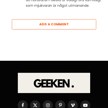
då hårdvaran i dessa är väldigt bra samtidigt
som mjukvaran är något utmanande.
ADD A COMMENT
Facebook
X
Instagram
Pinterest
Vimeo
YouTube