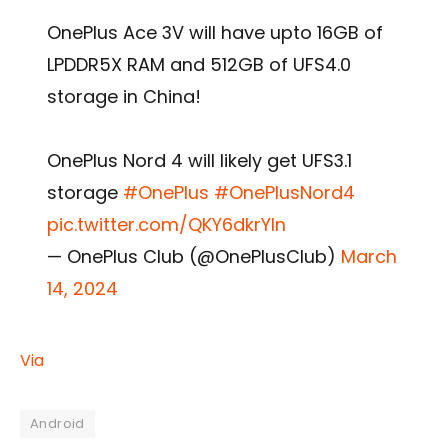
OnePlus Ace 3V will have upto 16GB of
LPDDR5X RAM and 512GB of UFS4.0
storage in China!
OnePlus Nord 4 will likely get UFS3.1
storage
#OnePlus
#OnePlusNord4
pic.twitter.com/QKY6dkrYIn
— OnePlus Club (@OnePlusClub)
March
14, 2024
Via
Android