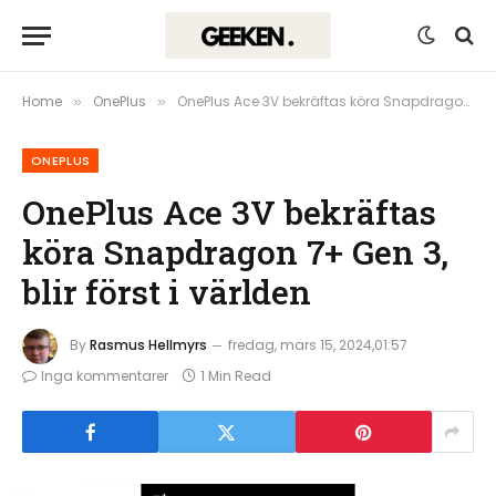
Home
OnePlus
OnePlus Ace 3V bekräftas köra Snapdragon 7+ Gen 3, blir först i världen
»
»
ONEPLUS
OnePlus Ace 3V bekräftas
köra Snapdragon 7+ Gen 3,
blir först i världen
By
Rasmus Hellmyrs
fredag, mars 15, 2024,01:57
Inga kommentarer
1 Min Read