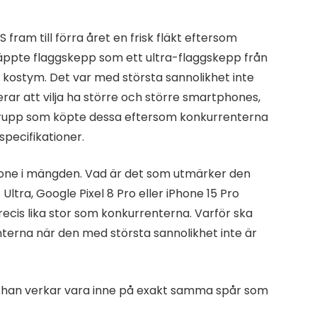
fram till förra året en frisk fläkt eftersom
släppte flaggskepp som ett ultra-flaggskepp från
 kostym. Det var med största sannolikhet inte
r att vilja ha större och större smartphones,
rupp som köpte dessa eftersom konkurrenterna
pecifikationer.
phone i mängden. Vad är det som utmärker den
Ultra, Google Pixel 8 Pro eller iPhone 15 Pro
ecis lika stor som konkurrenterna. Varför ska
nterna när den med största sannolikhet inte är
h han verkar vara inne på exakt samma spår som