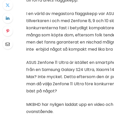
till förra årets flaggskepp.
I en värld av megastora flaggskepp var ASUS 
tillverkaren i och med Zenfone 8, 9 och 10 
konkurrenterna fast i betydligt kompaktare
många som köpte dom, eftersom folk tendera
men det fanns garanterat en nischad målg
inte erbjöd något så kompakt med lika bra s
ASUS Zenfone 11 Ultra är istället en smart
från en Samsung Galaxy S24 Ultra, Xiaomi 14 
Max? Inte mycket. Detta eftersom den är pr
man då välja Zenfone 11 Ultra före konkurre
bäst på något?
MKBHD har nyligen laddat upp en video oc
ovanstående.