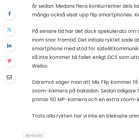
år sedan. Medans flera konkurrenter dels lan
många också visat upp flip smartphones. Xia
På senare tid har det dock spekulerats om
inom snar framtid. Det initiala ryktet sade att
smartphone med stöd för satellitkommunika
så inte kommer bli fallet enligt DCS som utt
Weibo.
Däremot säger man att Mix Flip kommer få et
zoom-kamera på baksidan. Sedan tidigare h
primär 50 MP-kamera och en extra zoom-k
Trots alla rykten har vi inte en blekaste ani
Android