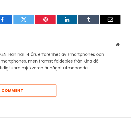
Facebook
Twitter
Pinterest
LinkedIn
Tumblr
Email
Websit
KEN. Han har 14 års erfarenhet av smartphones och
v smartphones, men främst foldebles från Kina då
amtidigt som mjukvaran är något utmanande.
A COMMENT