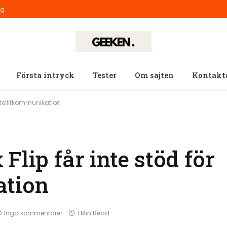
ig
Första intryck
Tester
Om sajten
Kontakt
satellitkommunikation
Flip får inte stöd för
ation
Inga kommentarer
1 Min Read