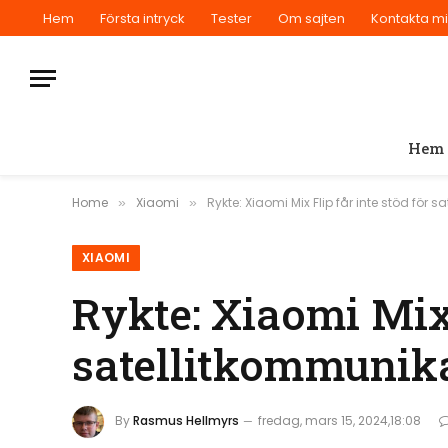
Hem
Första intryck
Tester
Om sajten
Kontakta m
Hem
Home
Xiaomi
Rykte: Xiaomi Mix Flip får inte stöd för 
»
»
XIAOMI
Rykte: Xiaomi Mix 
satellitkommunik
By
Rasmus Hellmyrs
fredag, mars 15, 2024,18:08