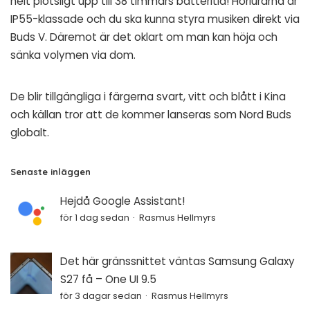
helt plötsligt upp till 38 timmars batteritid! Hörlurarna är
IP55-klassade och du ska kunna styra musiken direkt via
Buds V. Däremot är det oklart om man kan höja och
sänka volymen via dom.
De blir tillgängliga i färgerna svart, vitt och blått i Kina
och
källan
tror att de kommer lanseras som Nord Buds
globalt.
Senaste inläggen
Hejdå Google Assistant!
för 1 dag sedan
Rasmus Hellmyrs
Det här gränssnittet väntas Samsung Galaxy
S27 få – One UI 9.5
för 3 dagar sedan
Rasmus Hellmyrs