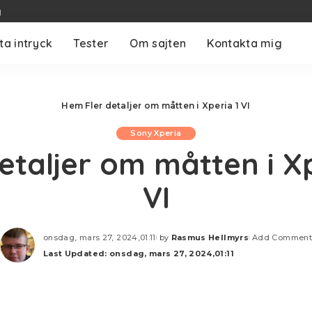
g
ta intryck
Tester
Om sajten
Kontakta mig
Hem
Fler detaljer om måtten i Xperia 1 VI
Sony Xperia
detaljer om måtten i Xp
VI
onsdag, mars 27, 2024,01:11
by
Rasmus Hellmyrs
Add Commen
Posted
Last Updated: onsdag, mars 27, 2024,01:11
by