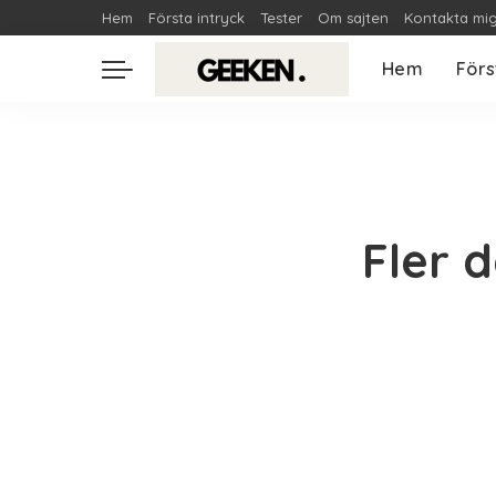
Hem
Första intryck
Tester
Om sajten
Kontakta mi
Hem
Förs
Fler 