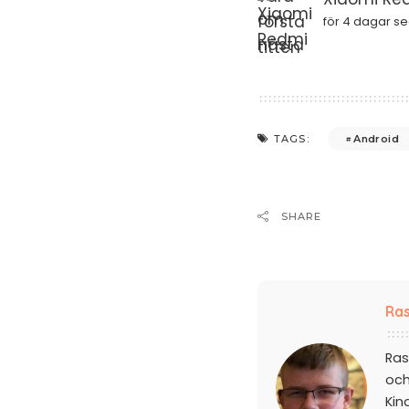
för 4 dagar s
Android
TAGS:
SHARE
Ras
Ras
och
Kin