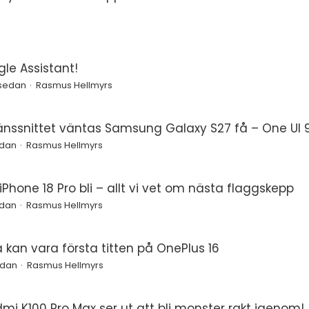
le Assistant!
 sedan
Rasmus Hellmyrs
änssnittet väntas Samsung Galaxy S27 få – One UI 9
edan
Rasmus Hellmyrs
Phone 18 Pro bli – allt vi vet om nästa flaggskepp
edan
Rasmus Hellmyrs
a kan vara första titten på OnePlus 16
edan
Rasmus Hellmyrs
mi K100 Pro Max ser ut att bli monster rakt igenom!