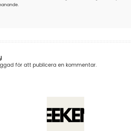
manande.
y
oggad
för att publicera en kommentar.