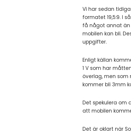
Vi har sedan
tidiga
formatet 19,5:9. I s
få något annat än 
mobilen kan bli. D
uppgifter.
Enligt
källan
kommer 
1 V som har måtte
överlag, men som 
kommer bli 3mm ko
Det spekulera om att
att mobilen kommer
Det är oklart när S