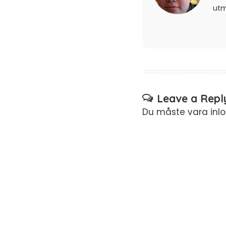
ut
Leave a Repl
Du måste vara
inl