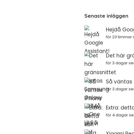
Senaste inläggen
Hejdå Goog
för 23 timmar
Det här gr
för 3 dagar s
Så väntas i
för 3 dagar s
Extra: dett
för 4 dagar s
Xiaomi Red