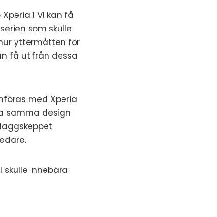
peria 1 VI kan få
1-serien som skulle
hur yttermåtten för
n få utifrån dessa
ämföras med Xperia
lla samma design
flaggskeppet
edare.
l skulle innebära