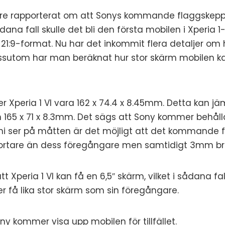
re
rapporterat om att Sonys kommande flaggskepp X
ådana fall skulle det bli den första mobilen i Xperia 
21:9-format. Nu har det inkommit flera detaljer om 
essutom har man beräknat hur stor skärm mobilen ka
Xperia 1 VI vara 162 x 74.4 x 8.45mm. Detta kan j
n 165 x 71 x 8.3mm. Det sägs att Sony kommer behå
ni ser på måtten är det möjligt att det kommande 
rtare än dess föregångare men samtidigt 3mm br
 Xperia 1 VI kan få en 6,5″ skärm, vilket i sådana fal
 få lika stor skärm som sin föregångare.
ony kommer visa upp mobilen för tillfället.