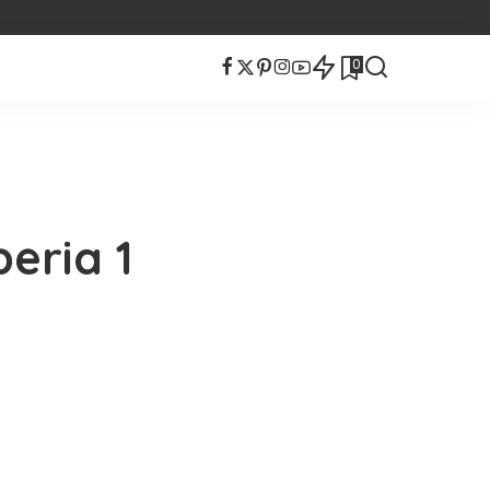
0
eria 1
t