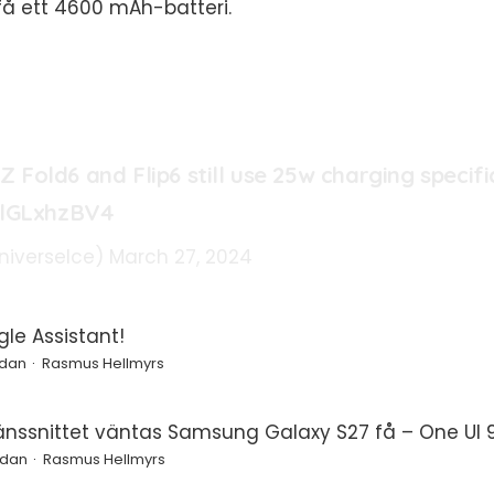
 få ett 4600 mAh-batteri.
Fold6 and Flip6 still use 25w charging specifi
clGLxhzBV4
niverseIce)
March 27, 2024
le Assistant!
edan
Rasmus Hellmyrs
änssnittet väntas Samsung Galaxy S27 få – One UI 9
edan
Rasmus Hellmyrs