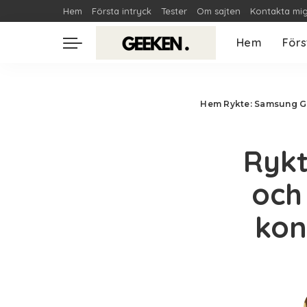
Hem
Första intryck
Tester
Om sajten
Kontakta mi
Hem
Förs
Hem
Rykte: Samsung Ga
Rykt
och
kon