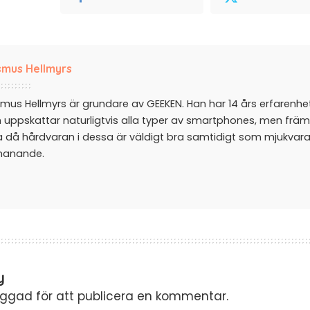
mus Hellmyrs
mus Hellmyrs är grundare av GEEKEN. Han har 14 års erfarenh
 uppskattar naturligtvis alla typer av smartphones, men främ
a då hårdvaran i dessa är väldigt bra samtidigt som mjukvar
manande.
y
oggad
för att publicera en kommentar.