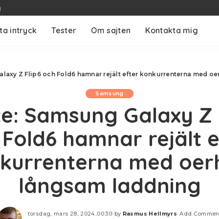
g
ta intryck
Tester
Om sajten
Kontakta mig
laxy Z Flip6 och Fold6 hamnar rejält efter konkurrenterna med o
Samsung
e: Samsung Galaxy Z 
 Fold6 hamnar rejält e
kurrenterna med oer
långsam laddning
torsdag, mars 28, 2024,00:30
by
Rasmus Hellmyrs
Add Commen
Posted