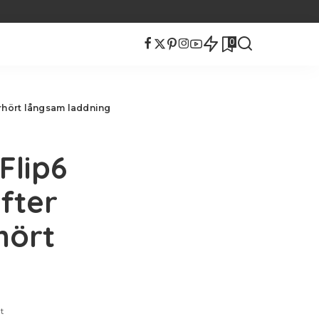
0
erhört långsam laddning
Flip6
fter
hört
t