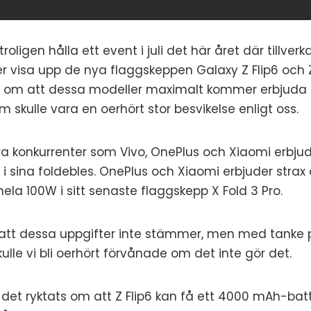
igen hålla ett event i juli det här året där tillver
 visa upp de nya flaggskeppen Galaxy Z Flip6 och Z
r om att dessa modeller maximalt kommer erbjuda
 skulle vara en oerhört stor besvikelse enligt oss.
ra konkurrenter som Vivo, OnePlus och Xiaomi erbjud
i sina foldebles. OnePlus och Xiaomi erbjuder str
hela 100W i sitt senaste flaggskepp X Fold 3 Pro.
 att dessa uppgifter inte stämmer, men med tanke 
kulle vi bli oerhört förvånade om det inte gör det.
 det ryktats om att Z Flip6 kan få ett 4000 mAh-ba