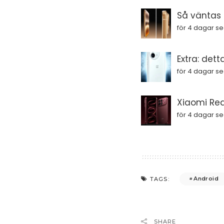
Så väntas i
för 4 dagar s
Extra: dett
för 4 dagar s
Xiaomi Red
för 4 dagar s
Android
TAGS:
SHARE