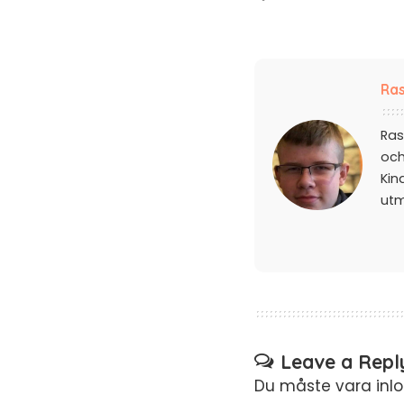
Ras
Ras
och
Kin
ut
Leave a Repl
Du måste vara
inl