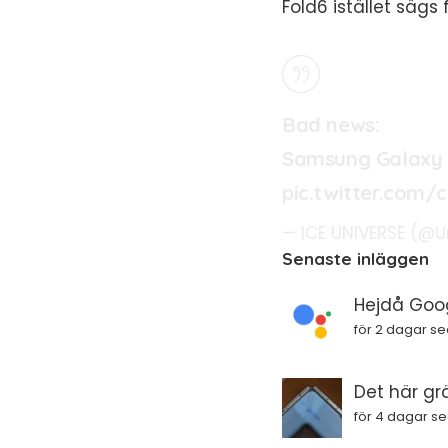
Fold6 istället sägs
Bad news:
Samsung Galaxy Z 
pic.twitter.com/
— ICE UNIVERSE (@U
Senaste inläggen
Hejdå Goog
för 2 dagar s
Det här gr
för 4 dagar s