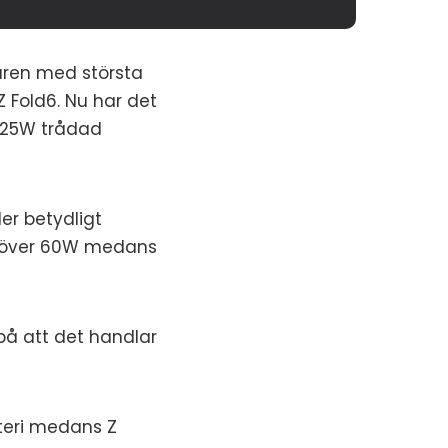
karen med största
 Fold6. Nu har det
 25W trådad
er betydligt
ax över 60W medans
på att det handlar
tteri medans Z