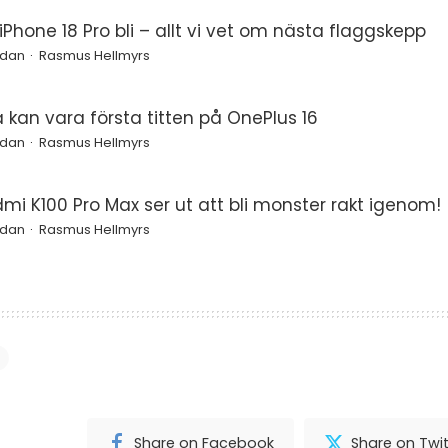
Phone 18 Pro bli – allt vi vet om nästa flaggskepp
edan
Rasmus Hellmyrs
a kan vara första titten på OnePlus 16
edan
Rasmus Hellmyrs
mi K100 Pro Max ser ut att bli monster rakt igenom!
edan
Rasmus Hellmyrs
Share on Facebook
Share on Twit