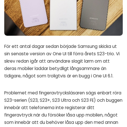
För ett antal dagar sedan började Samsung skicka ut
sin senaste version av One UI till förra årets S23-trio. Vi
skrev
redan
igår att användare slagit larm om att
deras mobiler laddar betydligt långsammare än
tidigare, något som troligtvis är en bugg i One UI 6.1.
Problemet med fingeravtrycksläsaren sägs enbart röra
S23-serien (S23, S23+, S23 Ultra och S23 FE) och buggen
innebär att telefonerna inte registerar ditt
fingeravtryck när du försöker låsa upp mobilen, något
som innebär att du behöver låsa upp den med annan