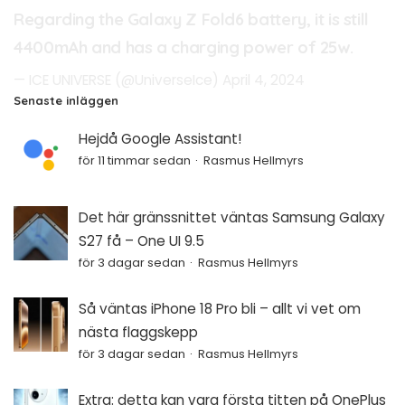
Regarding the Galaxy Z Fold6 battery, it is still
4400mAh and has a charging power of 25w.
— ICE UNIVERSE (@UniverseIce)
April 4, 2024
Senaste inläggen
Hejdå Google Assistant!
för 11 timmar sedan
Rasmus Hellmyrs
Det här gränssnittet väntas Samsung Galaxy
S27 få – One UI 9.5
för 3 dagar sedan
Rasmus Hellmyrs
Så väntas iPhone 18 Pro bli – allt vi vet om
nästa flaggskepp
för 3 dagar sedan
Rasmus Hellmyrs
Extra: detta kan vara första titten på OnePlus