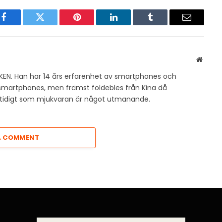
Facebook
Twitter
Pinterest
LinkedIn
Tumblr
Email
Websit
KEN. Han har 14 års erfarenhet av smartphones och
v smartphones, men främst foldebles från Kina då
amtidigt som mjukvaran är något utmanande.
A COMMENT