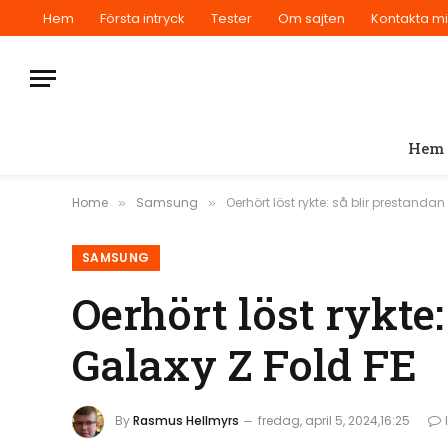
Hem
Första intryck
Tester
Om sajten
Kontakta m
Hem
Home
Samsung
Oerhört löst rykte: så blir prestand
»
»
SAMSUNG
Oerhört löst rykte
Galaxy Z Fold FE
By
Rasmus Hellmyrs
fredag, april 5, 2024,16:25