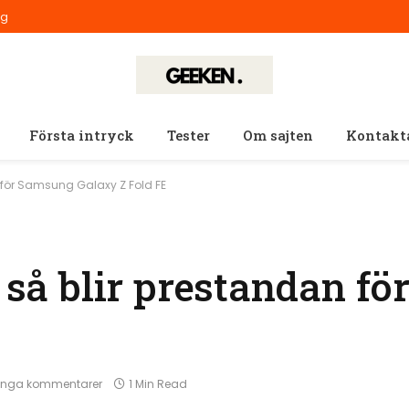
ig
Första intryck
Tester
Om sajten
Kontakt
an för Samsung Galaxy Z Fold FE
: så blir prestandan f
Inga kommentarer
1 Min Read