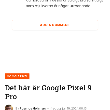
då hårdvaran i dessa är väldigt bra samtidigt
som mjukvaran är något utmanande.
ADD A COMMENT
GOOGLE PIXEL
Det här är Google Pixel 9
Pro
By
Rasmus Hellmyrs
fredag, juli 19, 2024,00:15