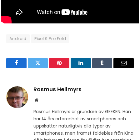
Android
Pixel 9 Pro Fold
Facebook
Twitter
Pinterest
LinkedIn
Tumblr
Email
Rasmus Hellmyrs
Website
Rasmus Hellmyrs är grundare av GEEKEN. Han
har 14 års erfarenhet av smartphones och
uppskattar naturligtvis alla typer av
smartphones, men främst foldebles från Kina