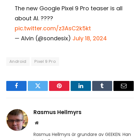
The new Google Pixel 9 Pro teaser is all
about AI. ????
pic.twitter.com/z3AsC2k5kt
— Alvin (@sondesix)
July 18, 2024
Android
Pixel 9 Pro
Facebook
Twitter
Pinterest
LinkedIn
Tumblr
Email
Rasmus Hellmyrs
Website
Rasmus Hellmyrs är grundare av GEEKEN. Han