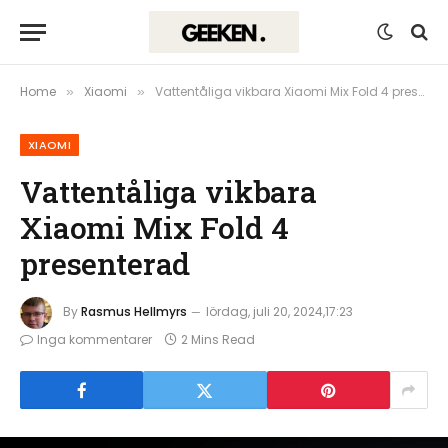
Home
Xiaomi
Vattentåliga vikbara Xiaomi Mix Fold 4 presenterad
»
»
XIAOMI
Vattentåliga vikbara
Xiaomi Mix Fold 4
presenterad
By
Rasmus Hellmyrs
lördag, juli 20, 2024,17:23
Inga kommentarer
2 Mins Read