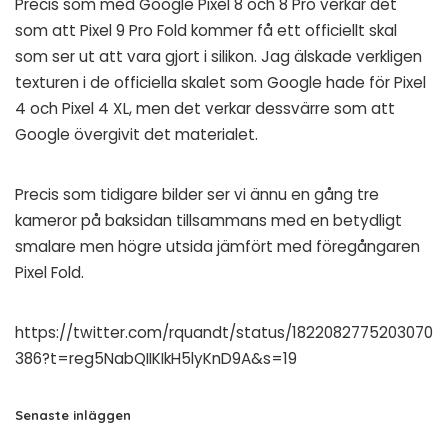
Precis som med Google Pixel 8 och 8 Pro verkar det
som att Pixel 9 Pro Fold kommer få ett officiellt skal
som ser ut att vara gjort i silikon. Jag älskade verkligen
texturen i de officiella skalet som Google hade för Pixel
4 och Pixel 4 XL, men det verkar dessvärre som att
Google övergivit det materialet.
Precis som tidigare bilder ser vi ännu en gång tre
kameror på baksidan tillsammans med en betydligt
smalare men högre utsida jämfört med föregångaren
Pixel Fold.
https://twitter.com/rquandt/status/1822082775203070
386?t=reg5NabQIIKIkH5lyKnD9A&s=19
Senaste inläggen