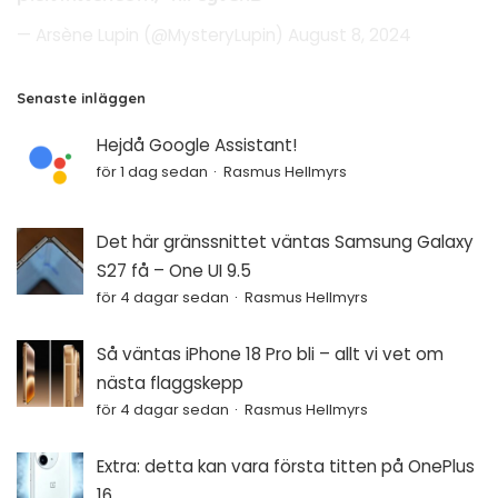
— Arsène Lupin (@MysteryLupin)
August 8, 2024
Senaste inläggen
Hejdå Google Assistant!
för 1 dag sedan
Rasmus Hellmyrs
Det här gränssnittet väntas Samsung Galaxy
S27 få – One UI 9.5
för 4 dagar sedan
Rasmus Hellmyrs
Så väntas iPhone 18 Pro bli – allt vi vet om
nästa flaggskepp
för 4 dagar sedan
Rasmus Hellmyrs
Extra: detta kan vara första titten på OnePlus
16