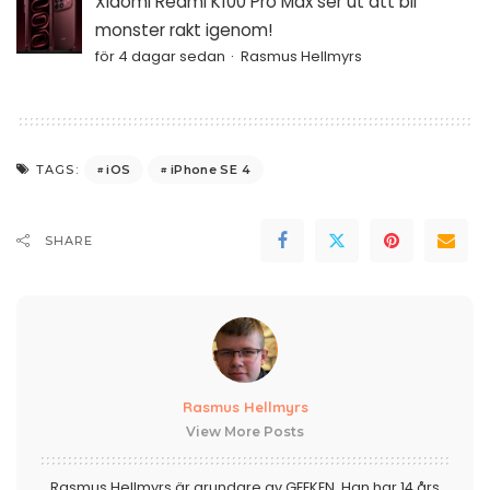
Xiaomi Redmi K100 Pro Max ser ut att bli
monster rakt igenom!
för 4 dagar sedan
Rasmus Hellmyrs
iOS
iPhone SE 4
TAGS:
SHARE
Rasmus Hellmyrs
View More Posts
Rasmus Hellmyrs är grundare av GEEKEN. Han har 14 års