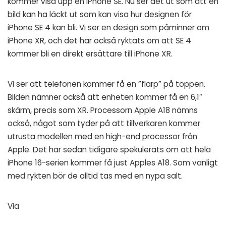
kommer visa upp en iPhone SE. Nu ser det ut som att en
bild kan ha läckt ut som kan visa hur designen för
iPhone SE 4 kan bli. Vi ser en design som påminner om
iPhone XR, och det har också ryktats om att SE 4
kommer bli en direkt ersättare till iPhone XR.
Vi ser att telefonen kommer få en ”flärp” på toppen.
Bilden nämner också att enheten kommer få en 6,1″
skärm, precis som XR. Processorn Apple A18 nämns
också, något som tyder på att tillverkaren kommer
utrusta modellen med en high-end processor från
Apple. Det har sedan tidigare spekulerats om att hela
iPhone 16-serien kommer få just Apples A18. Som vanligt
med rykten bör de alltid tas med en nypa salt.
Via