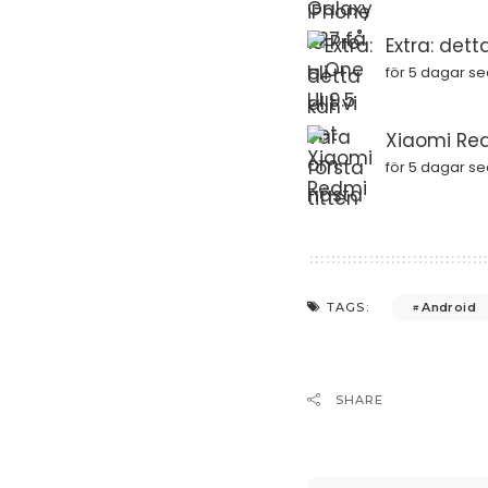
Extra: dett
för 5 dagar s
Xiaomi Red
för 5 dagar s
Android
TAGS:
SHARE