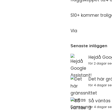
S10+ kommer trolige
Via
Senaste inläggen
Hejdå Goog
för 2 dagar s
Det här gr
för 4 dagar s
Så väntas i
för 4 dagar s