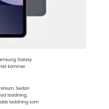
 Samsung Galaxy
ikhet kommer
uminium. Sedan
dad laddning,
snabb laddning som