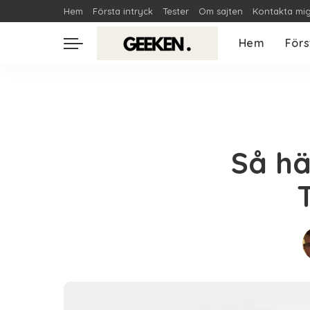
Hem
Första intryck
Tester
Om sajten
Kontakta mi
Hem
Förs
Så h
T