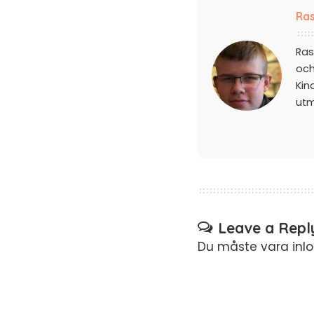
Ras
Ras
och
Kin
ut
Leave a Repl
Du måste vara
inl