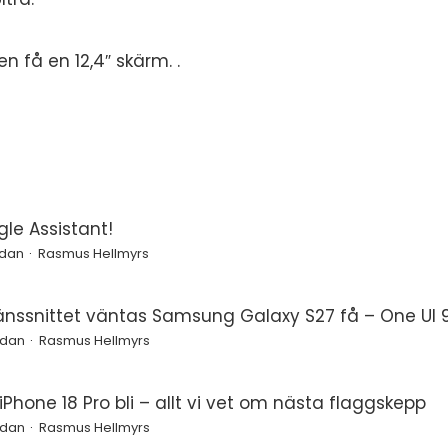
n få en 12,4″ skärm. .
le Assistant!
edan
Rasmus Hellmyrs
änssnittet väntas Samsung Galaxy S27 få – One UI 9
edan
Rasmus Hellmyrs
Phone 18 Pro bli – allt vi vet om nästa flaggskepp
edan
Rasmus Hellmyrs