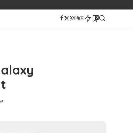
0
alaxy
ut
nt