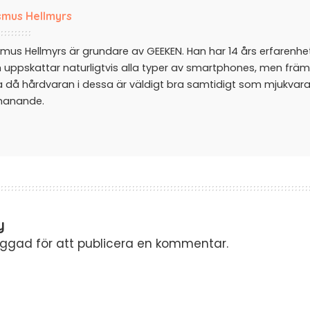
mus Hellmyrs
mus Hellmyrs är grundare av GEEKEN. Han har 14 års erfarenh
 uppskattar naturligtvis alla typer av smartphones, men främ
a då hårdvaran i dessa är väldigt bra samtidigt som mjukvar
manande.
y
oggad
för att publicera en kommentar.