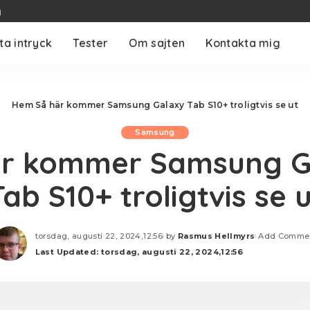
g
ta intryck
Tester
Om sajten
Kontakta mig
Hem
Så här kommer Samsung Galaxy Tab S10+ troligtvis se ut
Samsung
är kommer Samsung G
ab S10+ troligtvis se 
torsdag, augusti 22, 2024,12:56
by
Rasmus Hellmyrs
Add Comme
Posted
Last Updated: torsdag, augusti 22, 2024,12:56
by