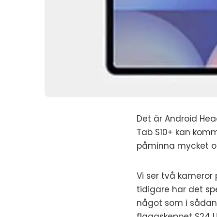
Det är Android Hea
Tab S10+ kan komma
påminna mycket om 
Vi ser två kameror
tidigare har det sp
något som i sådana
flaggskeppet S24 Ul