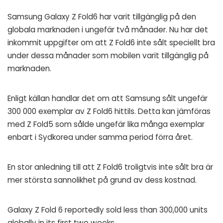
Samsung Galaxy Z Fold6 har varit tillgänglig på den
globala marknaden i ungefär två månader. Nu har det
inkommit uppgifter om att Z Fold6 inte sålt speciellt bra
under dessa månader som mobilen varit tillgänglig på
marknaden.
Enligt källan handlar det om att Samsung sålt ungefär
300 000 exemplar av Z Fold6 hittils. Detta kan jämföras
med Z Fold5 som sålde ungefär lika många exemplar
enbart i Sydkorea under samma period förra året.
En stor anledning till att Z Fold6 troligtvis inte sålt bra är
mer största sannolikhet på grund av dess kostnad.
Galaxy Z Fold 6 reportedly sold less than 300,000 units
globally in its first two weeks