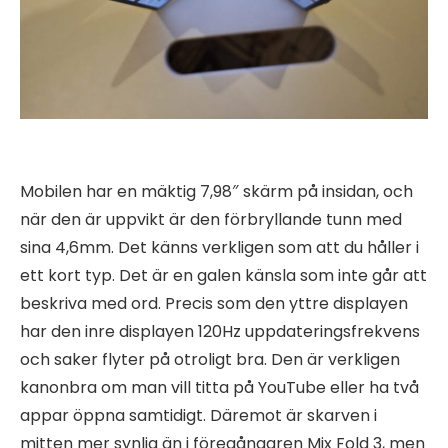
Mobilen har en mäktig 7,98″ skärm på insidan, och
när den är uppvikt är den förbryllande tunn med
sina 4,6mm. Det känns verkligen som att du håller i
ett kort typ. Det är en galen känsla som inte går att
beskriva med ord. Precis som den yttre displayen
har den inre displayen 120Hz uppdateringsfrekvens
och saker flyter på otroligt bra. Den är verkligen
kanonbra om man vill titta på YouTube eller ha två
appar öppna samtidigt. Däremot är skarven i
mitten mer synlig än i föregångaren Mix Fold 3, men