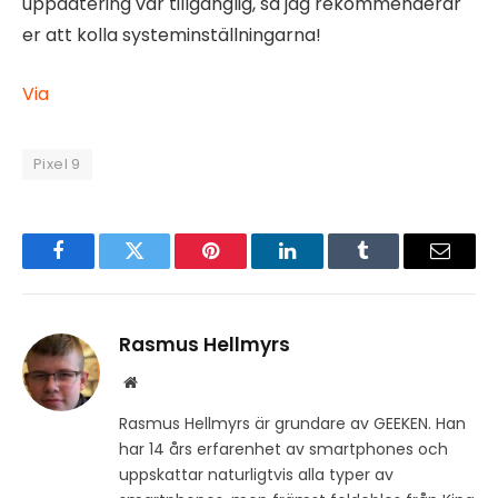
uppdatering var tillgänglig, så jag rekommenderar
er att kolla systeminställningarna!
Via
Pixel 9
Facebook
Twitter
Pinterest
LinkedIn
Tumblr
Email
Rasmus Hellmyrs
Website
Rasmus Hellmyrs är grundare av GEEKEN. Han
har 14 års erfarenhet av smartphones och
uppskattar naturligtvis alla typer av