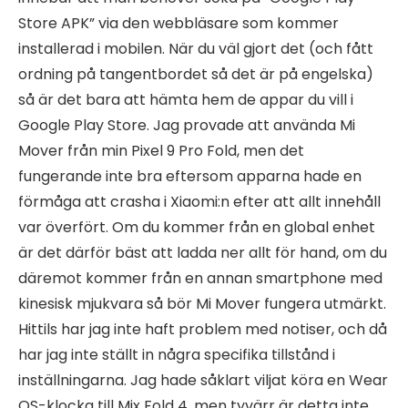
Store APK” via den webbläsare som kommer
installerad i mobilen. När du väl gjort det (och fått
ordning på tangentbordet så det är på engelska)
så är det bara att hämta hem de appar du vill i
Google Play Store. Jag provade att använda Mi
Mover från min Pixel 9 Pro Fold, men det
fungerande inte bra eftersom apparna hade en
förmåga att crasha i Xiaomi:n efter att allt innehåll
var överfört. Om du kommer från en global enhet
är det därför bäst att ladda ner allt för hand, om du
däremot kommer från en annan smartphone med
kinesisk mjukvara så bör Mi Mover fungera utmärkt.
Hittils har jag inte haft problem med notiser, och då
har jag inte ställt in några specifika tillstånd i
inställningarna. Jag hade såklart viljat köra en Wear
OS-klocka till Mix Fold 4, men tyvärr är detta inte