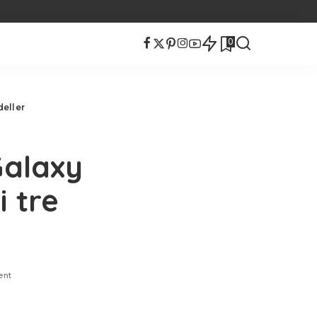
0
eller
alaxy
 tre
ent