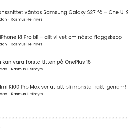
änssnittet väntas Samsung Galaxy S27 få – One UI 9
edan
Rasmus Hellmyrs
Phone 18 Pro bli – allt vi vet om nästa flaggskepp
edan
Rasmus Hellmyrs
a kan vara första titten på OnePlus 16
edan
Rasmus Hellmyrs
mi K100 Pro Max ser ut att bli monster rakt igenom!
edan
Rasmus Hellmyrs