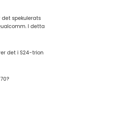
 det spekulerats
Qualcomm. I detta
 det i S24-trion
670?