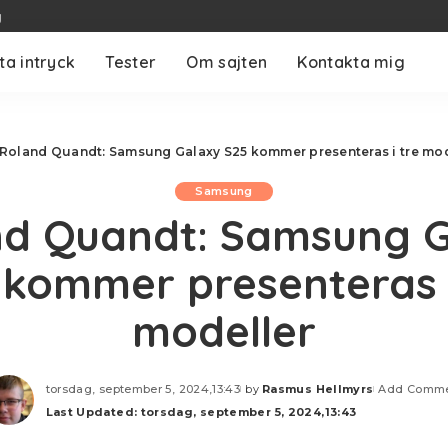
g
ta intryck
Tester
Om sajten
Kontakta mig
Roland Quandt: Samsung Galaxy S25 kommer presenteras i tre mod
Samsung
nd Quandt: Samsung G
 kommer presenteras i
modeller
torsdag, september 5, 2024,13:43
by
Rasmus Hellmyrs
Add Comm
Posted
Last Updated: torsdag, september 5, 2024,13:43
by