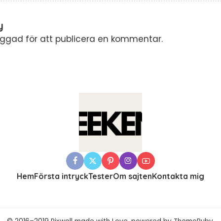
y
oggad
för att publicera en kommentar.
Hem
Första intryck
Tester
Om sajten
Kontakta mig