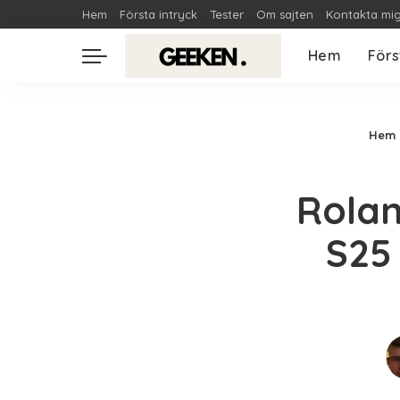
Hem
Första intryck
Tester
Om sajten
Kontakta mi
Hem
Förs
Hem
Rola
S25