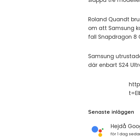
släppa tre modeller 
Roland Quandt bruk
om att Samsung ko
fall Snapdragon 8 
Samsung utrustade
där enbart S24 Ultr
htt
t=E
Senaste inläggen
Hejdå Goog
för 1 dag seda