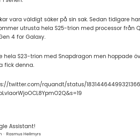
i serien.
ar vara väldigt säker på sin sak. Sedan tidigare har
mmer utrusta hela S25-trion med processor från 
Gen 4 for Galaxy.
 hela S23-trion med Snapdragon men hoppade över
a fick denna.
ps://twitter.com/rquandt/status/1831446449932136
IbLvlaorWjoOCL8YpmO2Q&s=19
le Assistant!
n
Rasmus Hellmyrs