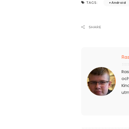
Android
TAGS:
SHARE
Ras
Ras
och
Kin
ut