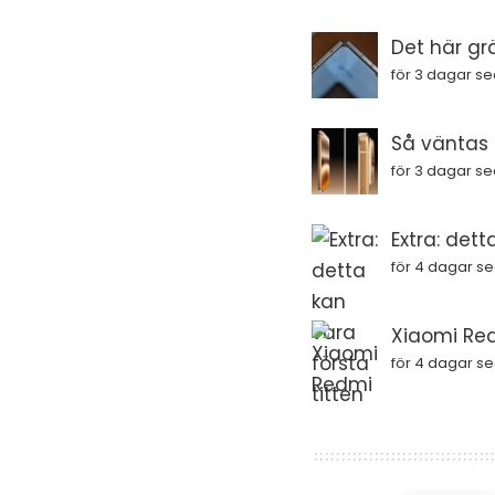
Det här gr
för 3 dagar s
Så väntas i
för 3 dagar s
Extra: dett
för 4 dagar s
Xiaomi Red
för 4 dagar s