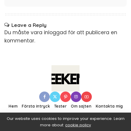
Leave a Reply
Du måste vara
inloggad
för att publicera en
kommentar.
Hem
Första intryck
Tester
Om sajten
Kontakta mig
Our website uses cookies to improve your experience. Learn
more about:
cookie policy
© 2016–2019 Pixwell made with Love, powered by