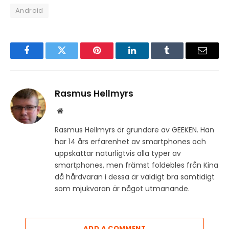
Android
Facebook
Twitter
Pinterest
LinkedIn
Tumblr
Email
Rasmus Hellmyrs
Website
Rasmus Hellmyrs är grundare av GEEKEN. Han
har 14 års erfarenhet av smartphones och
uppskattar naturligtvis alla typer av
smartphones, men främst foldebles från Kina
då hårdvaran i dessa är väldigt bra samtidigt
som mjukvaran är något utmanande.
ADD A COMMENT