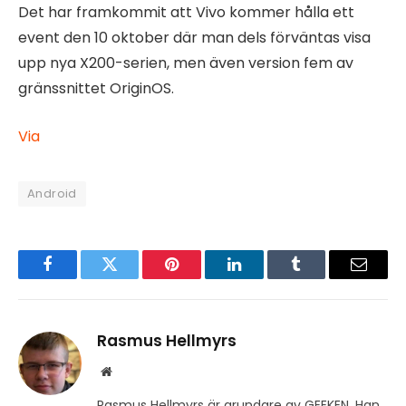
Det har framkommit att Vivo kommer hålla ett
event den 10 oktober där man dels förväntas visa
upp nya X200-serien, men även version fem av
gränssnittet OriginOS.
Via
Android
Facebook
Twitter
Pinterest
LinkedIn
Tumblr
Email
Rasmus Hellmyrs
Website
Rasmus Hellmyrs är grundare av GEEKEN. Han