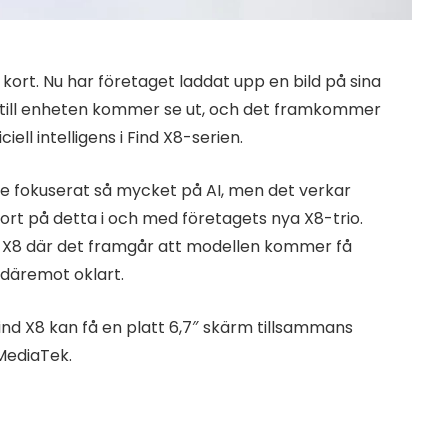
rt. Nu har företaget laddat upp en bild på sina
n till enheten kommer se ut, och det framkommer
ell intelligens i Find X8-serien.
te fokuserat så mycket på AI, men det verkar
t på detta i och med företagets nya X8-trio.
ind X8 där det framgår att modellen kommer få
r däremot oklart.
ind X8 kan få en platt 6,7″ skärm tillsammans
MediaTek.