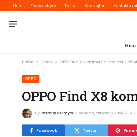
Hem
Första intryck
Tester
Om sajten
Kontakta m
Hem
Home
Oppo
OPPO Find X8 kommer ha stort fokus på AI
»
»
OPPO
OPPO Find X8 komm
By
Rasmus Hellmyrs
söndag, oktober 6, 2024,17:18
Facebook
Twitter
Pinter