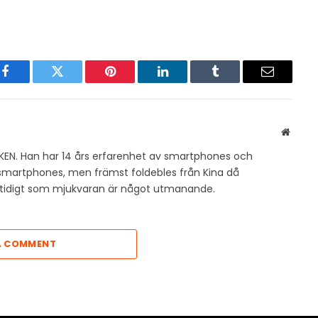
Facebook
Twitter
Pinterest
LinkedIn
Tumblr
Email
Websit
KEN. Han har 14 års erfarenhet av smartphones och
v smartphones, men främst foldebles från Kina då
amtidigt som mjukvaran är något utmanande.
A COMMENT