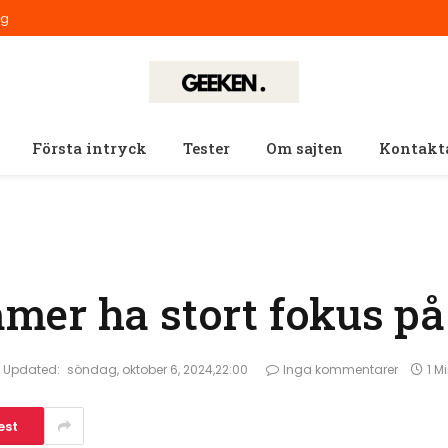
ig
Första intryck
Tester
Om sajten
Kontakt
er ha stort fokus på
Updated:
söndag, oktober 6, 2024,22:00
Inga kommentarer
1 M
est