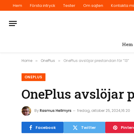
Hem
Första intryck
Tester
Om sajten
Kontakta m
Hem
Home
OnePlus
OnePlus avslöjar prestandan för ”13”
»
»
ONEPLUS
OnePlus avslöjar p
By
Rasmus Hellmyrs
fredag, oktober 25, 2024,16:20
Facebook
Twitter
Pinter