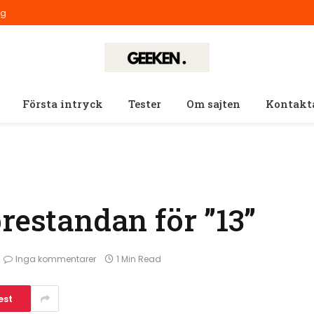
ig
Första intryck
Tester
Om sajten
Kontakt
restandan för ”13”
Inga kommentarer
1 Min Read
est