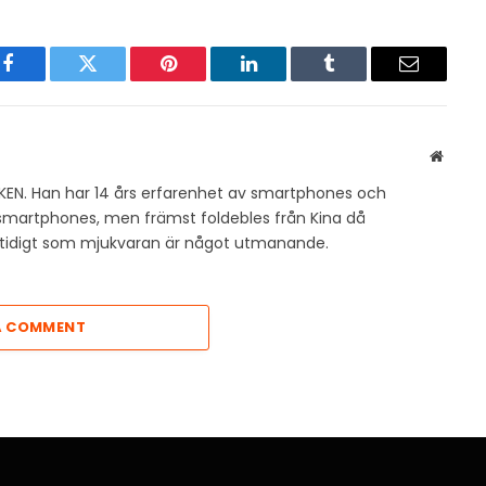
Facebook
Twitter
Pinterest
LinkedIn
Tumblr
Email
Websit
KEN. Han har 14 års erfarenhet av smartphones och
v smartphones, men främst foldebles från Kina då
amtidigt som mjukvaran är något utmanande.
A COMMENT