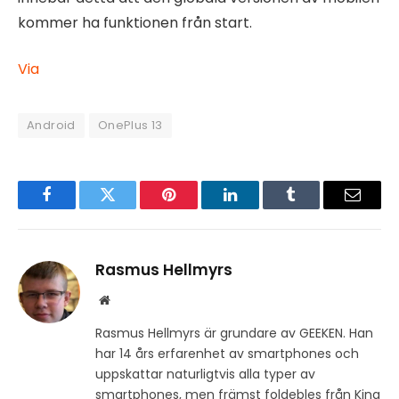
kommer ha funktionen från start.
Via
Android
OnePlus 13
Facebook
Twitter
Pinterest
LinkedIn
Tumblr
Email
Rasmus Hellmyrs
Website
Rasmus Hellmyrs är grundare av GEEKEN. Han
har 14 års erfarenhet av smartphones och
uppskattar naturligtvis alla typer av
smartphones, men främst foldebles från Kina