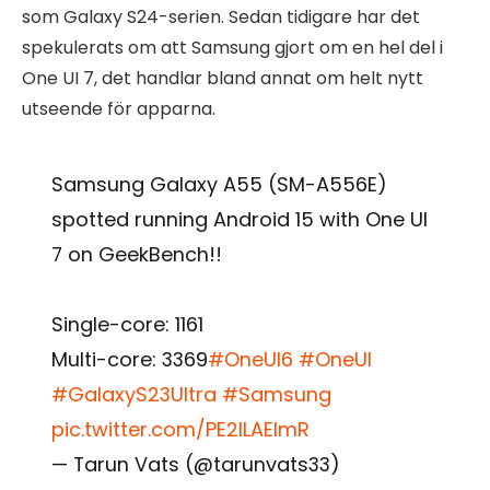
som Galaxy S24-serien. Sedan tidigare har det
spekulerats om att Samsung gjort om en hel del i
One UI 7, det handlar bland annat om helt nytt
utseende för apparna.
Samsung Galaxy A55 (SM-A556E)
spotted running Android 15 with One UI
7 on GeekBench!!
Single-core: 1161
Multi-core: 3369
#OneUI6
#OneUI
#GalaxyS23Ultra
#Samsung
pic.twitter.com/PE2lLAEImR
— Tarun Vats (@tarunvats33)