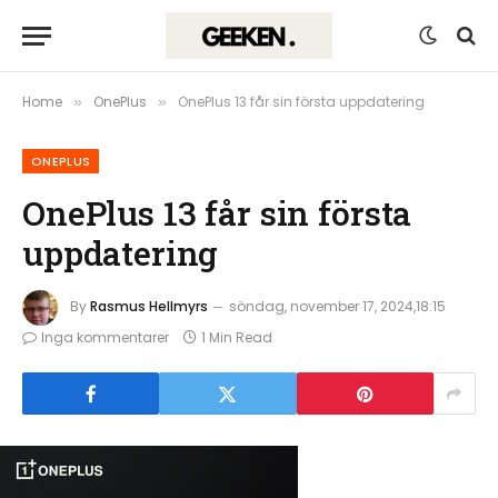
Home
OnePlus
OnePlus 13 får sin första uppdatering
»
»
ONEPLUS
OnePlus 13 får sin första
uppdatering
By
Rasmus Hellmyrs
söndag, november 17, 2024,18:15
Inga kommentarer
1 Min Read