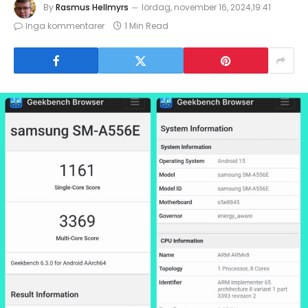
By
Rasmus Hellmyrs
lördag, november 16, 2024,19:41
Inga kommentarer
1 Min Read