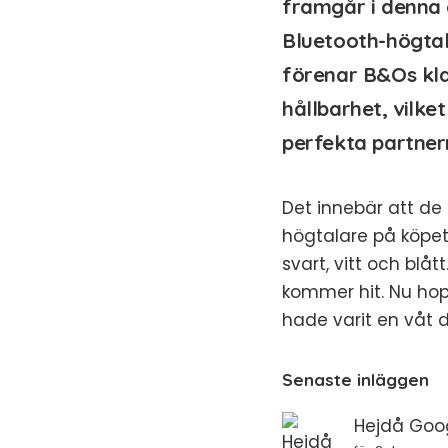
framgår i denna 
Bluetooth-högta
förenar B&Os kla
hållbarhet, vilket
perfekta partner
Det innebär att de
högtalare på köpet.
svart, vitt och blåt
kommer hit. Nu ho
hade varit en våt 
Senaste inläggen
Hejdå Goog