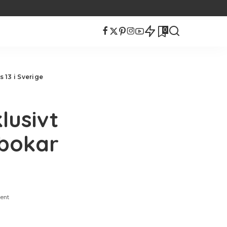
0
 13 i Sverige
lusivt
rbokar
ent