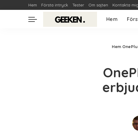
Hem
Första intryck
Tester
Om sajten
Kontakta mi
Hem
Förs
Hem
OnePlus
OnePl
erbju