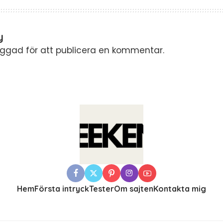
y
oggad
för att publicera en kommentar.
Hem
Första intryck
Tester
Om sajten
Kontakta mig