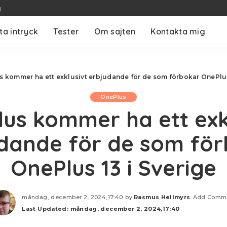
g
ta intryck
Tester
Om sajten
Kontakta mig
 kommer ha ett exklusivt erbjudande för de som förbokar OnePlus
OnePlus
us kommer ha ett exk
dande för de som fö
OnePlus 13 i Sverige
måndag, december 2, 2024,17:40
by
Rasmus Hellmyrs
Add Comm
Posted
Last Updated: måndag, december 2, 2024,17:40
by