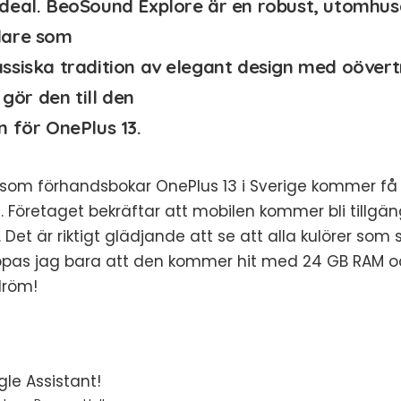
deal. BeoSound Explore är en robust, utomhu
lare som
ssiska tradition av elegant design med oöver
 gör den till den
n för OnePlus 13.
 som förhandsbokar OnePlus 13 i Sverige kommer få 
 Företaget bekräftar att mobilen kommer bli tillgängli
t. Det är riktigt glädjande att se att alla kulörer som 
ppas jag bara att den kommer hit med 24 GB RAM oc
dröm!
le Assistant!