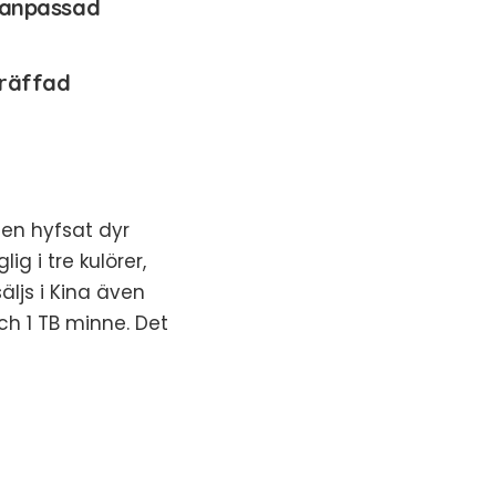
sanpassad
träffad
en hyfsat dyr
g i tre kulörer,
säljs i Kina även
h 1 TB minne. Det