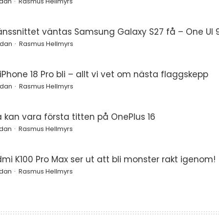
edan
Rasmus Hellmyrs
änssnittet väntas Samsung Galaxy S27 få – One UI 9
edan
Rasmus Hellmyrs
Phone 18 Pro bli – allt vi vet om nästa flaggskepp
edan
Rasmus Hellmyrs
a kan vara första titten på OnePlus 16
edan
Rasmus Hellmyrs
mi K100 Pro Max ser ut att bli monster rakt igenom!
edan
Rasmus Hellmyrs