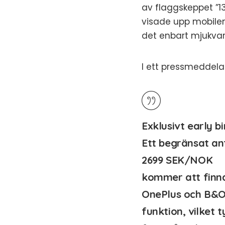
av flaggskeppet ”1
visade upp mobilen 
det enbart mjukva
I ett pressmeddela
Exklusivt early 
Ett begränsat an
2699 SEK/NOK
kommer att finna
OnePlus och B&O 
funktion, vilket t