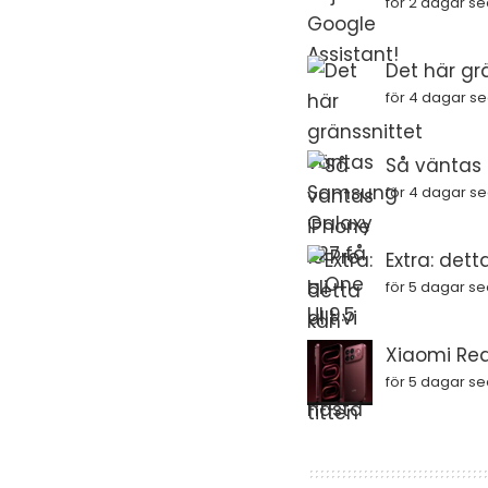
för 2 dagar s
Det här gr
för 4 dagar s
Så väntas i
för 4 dagar s
Extra: dett
för 5 dagar s
Xiaomi Red
för 5 dagar s