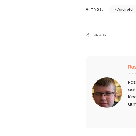
Android
TAGS:
SHARE
Ras
Ras
och
Kin
ut