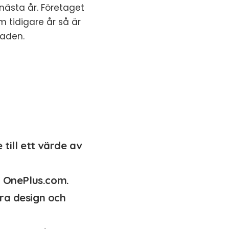
nästa år. Företaget
m tidigare år så är
naden.
till ett värde av
å OnePlus.com.
ra design och