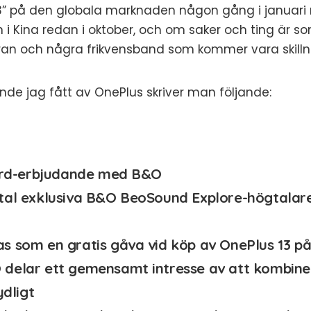
3” på den globala marknaden någon gång i januari 
i Kina redan i oktober, och om saker och ting är so
ran och några frikvensband som kommer vara skill
nde jag fått av OnePlus skriver man följande:
bird-erbjudande med B&O
tal exklusiva B&O BeoSound Explore-högtalare 
s som en gratis gåva vid köp av OnePlus 13 p
delar ett gemensamt intresse av att kombine
ydligt