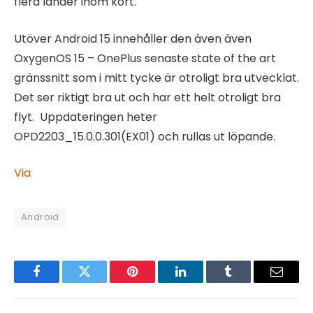
flera länder inom kort.
Utöver Android 15 innehåller den även även
OxygenOS 15 – OnePlus senaste state of the art
gränssnitt som i mitt tycke är otroligt bra utvecklat.
Det ser riktigt bra ut och har ett helt otroligt bra
flyt. Uppdateringen heter
OPD2203_15.0.0.301(EX01) och rullas ut löpande.
Via
Android
Facebook
Twitter
Pinterest
LinkedIn
Tumblr
Email