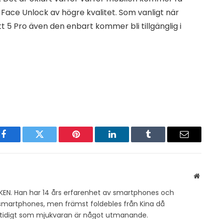
Face Unlock av högre kvalitet. Som vanligt när
tt 5 Pro även den enbart kommer bli tillgänglig i
Facebook
Twitter
Pinterest
LinkedIn
Tumblr
Email
Websit
KEN. Han har 14 års erfarenhet av smartphones och
v smartphones, men främst foldebles från Kina då
amtidigt som mjukvaran är något utmanande.