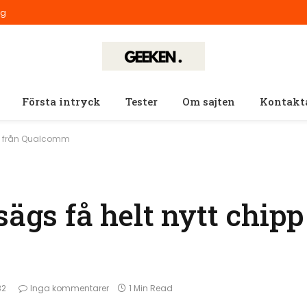
ig
Första intryck
Tester
Om sajten
Kontakt
ipp från Qualcomm
sägs få helt nytt chipp
32
Inga kommentarer
1 Min Read