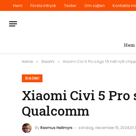
Hem
Första intryck
Tester
Om sajten
Kontakta m
Hem
Home
Xiaomi
Xiaomi Civi 5 Pro sägs få helt nytt ch
»
»
XIAOMI
Xiaomi Civi 5 Pro 
Qualcomm
By
Rasmus Hellmyrs
söndag, december 15, 2024,01: