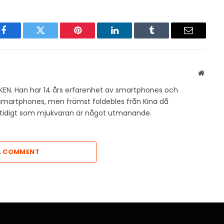
Facebook
Twitter
Pinterest
LinkedIn
Tumblr
Email
Websit
KEN. Han har 14 års erfarenhet av smartphones och
v smartphones, men främst foldebles från Kina då
amtidigt som mjukvaran är något utmanande.
A COMMENT