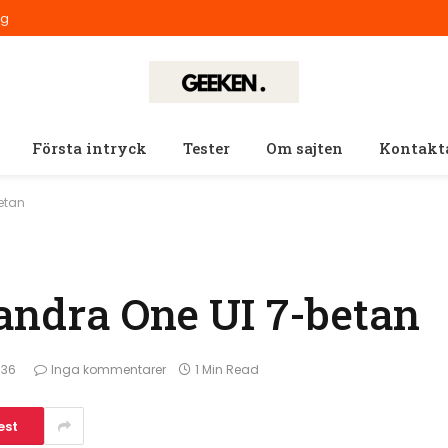
ig
Första intryck
Tester
Om sajten
Kontakt
betan
andra One UI 7-betan
:36
Inga kommentarer
1 Min Read
est