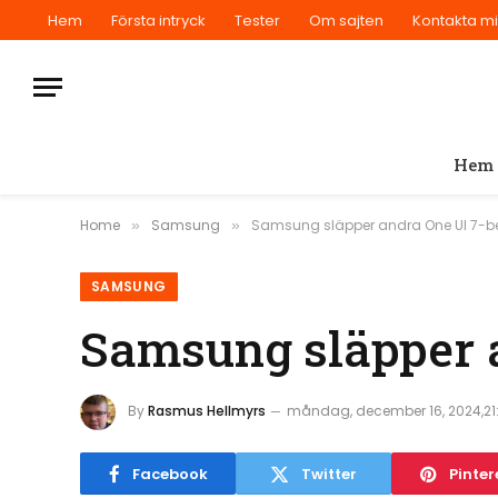
Hem
Första intryck
Tester
Om sajten
Kontakta m
Hem
Home
Samsung
Samsung släpper andra One UI 7-
»
»
SAMSUNG
Samsung släpper 
By
Rasmus Hellmyrs
måndag, december 16, 2024,21
Facebook
Twitter
Pinter