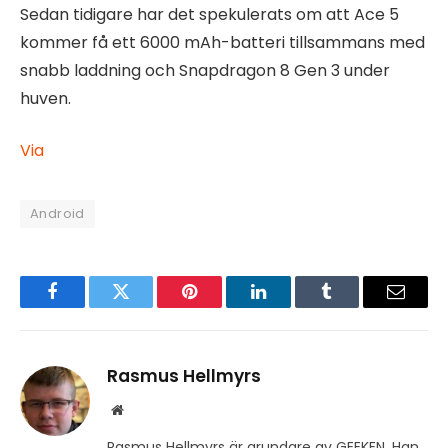
Sedan tidigare har det spekulerats om att Ace 5
kommer få ett 6000 mAh-batteri tillsammans med
snabb laddning och Snapdragon 8 Gen 3 under
huven.
Via
Android
Facebook
Twitter
Pinterest
LinkedIn
Tumblr
Email
Rasmus Hellmyrs
Website
Rasmus Hellmyrs är grundare av GEEKEN. Han