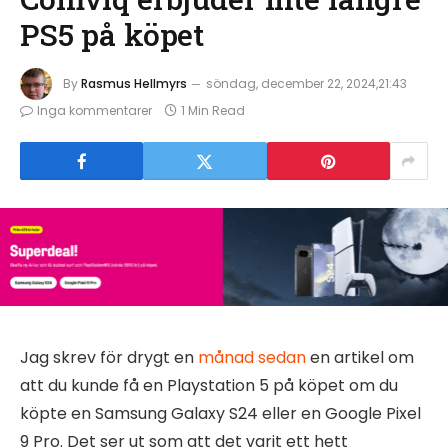
PS5 på köpet
By
Rasmus Hellmyrs
söndag, december 22, 2024,21:43
Inga kommentarer
1 Min Read
Jag skrev för drygt en
månad sedan
en artikel om
att du kunde få en Playstation 5 på köpet om du
köpte en Samsung Galaxy S24 eller en Google Pixel
9 Pro. Det ser ut som att det varit ett hett