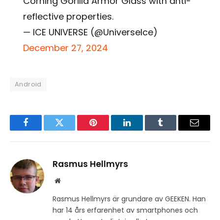
Corning Gorilla Armor Glass with anti-
reflective properties.
— ICE UNIVERSE (@UniverseIce)
December 27, 2024
Android
Facebook
Twitter
Pinterest
LinkedIn
Tumblr
Email
Rasmus Hellmyrs
Website
Rasmus Hellmyrs är grundare av GEEKEN. Han
har 14 års erfarenhet av smartphones och