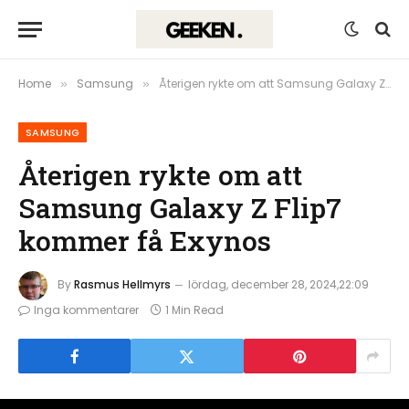
Home
Samsung
Återigen rykte om att Samsung Galaxy Z Flip7 kommer få Exynos
»
»
SAMSUNG
Återigen rykte om att
Samsung Galaxy Z Flip7
kommer få Exynos
By
Rasmus Hellmyrs
lördag, december 28, 2024,22:09
Inga kommentarer
1 Min Read