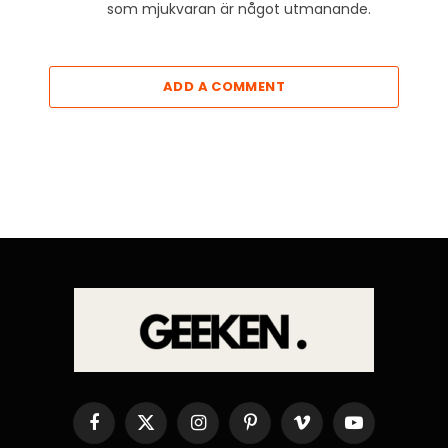
som mjukvaran är något utmanande.
ADD A COMMENT
Facebook
X
Instagram
Pinterest
Vimeo
YouTube