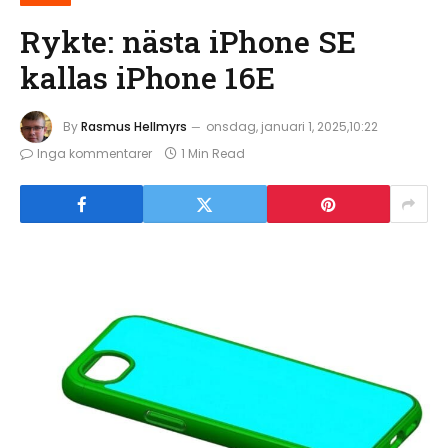
Rykte: nästa iPhone SE
kallas iPhone 16E
By
Rasmus Hellmyrs
onsdag, januari 1, 2025,10:22
Inga kommentarer
1 Min Read