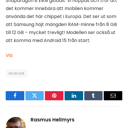
Snapdragon 8 Elite globalt. Vi hoppas och tror att
det kommer innebära att mobilen kommer
använda det här chippet i Europa. Det ser ut som
att Samsung höjt mängden RAM-minne från 8 GB
till 12 GB – mycket trevligt! Modellen ser också ut
att komma med Android 15 från start.
Via
Android
Facebook
Twitter
Pinterest
LinkedIn
Tumblr
Email
Rasmus Hellmyrs