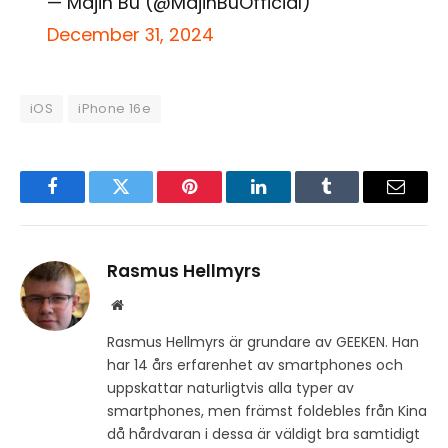
— Majin Bu (@MajinBuOfficial)
December 31, 2024
iOS
iPhone 16e
Facebook
Twitter
Pinterest
LinkedIn
Tumblr
Email
Rasmus Hellmyrs
Website
Rasmus Hellmyrs är grundare av GEEKEN. Han
har 14 års erfarenhet av smartphones och
uppskattar naturligtvis alla typer av
smartphones, men främst foldebles från Kina
då hårdvaran i dessa är väldigt bra samtidigt