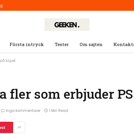
ig
Första intryck
Tester
Om sajten
Kontakt
 på köpet
ga fler som erbjuder P
Inga kommentarer
1 Min Read
est