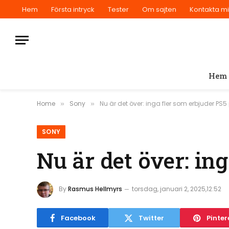
Hem
Första intryck
Tester
Om sajten
Kontakta m
Hem
Home
Sony
Nu är det över: inga fler som erbjuder PS5
»
»
SONY
Nu är det över: in
By
Rasmus Hellmyrs
torsdag, januari 2, 2025,12:52
Facebook
Twitter
Pinter