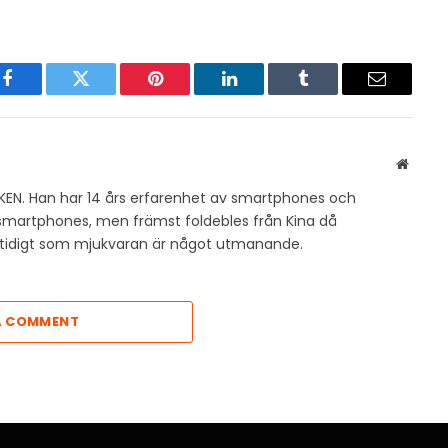
Facebook
Twitter
Pinterest
LinkedIn
Tumblr
Email
Websit
KEN. Han har 14 års erfarenhet av smartphones och
v smartphones, men främst foldebles från Kina då
amtidigt som mjukvaran är något utmanande.
A COMMENT