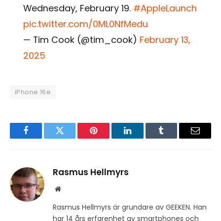
Wednesday, February 19.
#AppleLaunch
pic.twitter.com/0ML0NfMedu
— Tim Cook (@tim_cook)
February 13,
2025
iPhone 16e
Facebook
Twitter
Pinterest
LinkedIn
Tumblr
Email
Rasmus Hellmyrs
Website
Rasmus Hellmyrs är grundare av GEEKEN. Han
har 14 års erfarenhet av smartphones och