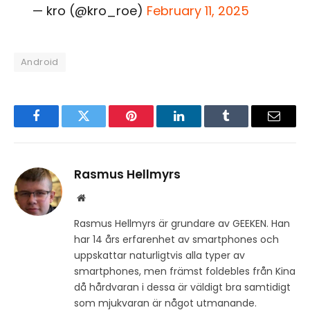
— kro (@kro_roe)
February 11, 2025
Android
Facebook
Twitter
Pinterest
LinkedIn
Tumblr
Email
Rasmus Hellmyrs
Website
Rasmus Hellmyrs är grundare av GEEKEN. Han
har 14 års erfarenhet av smartphones och
uppskattar naturligtvis alla typer av
smartphones, men främst foldebles från Kina
då hårdvaran i dessa är väldigt bra samtidigt
som mjukvaran är något utmanande.