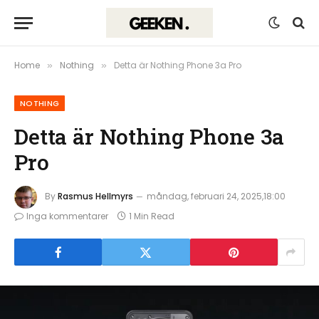
Home
Nothing
Detta är Nothing Phone 3a Pro
»
»
NOTHING
Detta är Nothing Phone 3a
Pro
By
Rasmus Hellmyrs
måndag, februari 24, 2025,18:00
Inga kommentarer
1 Min Read