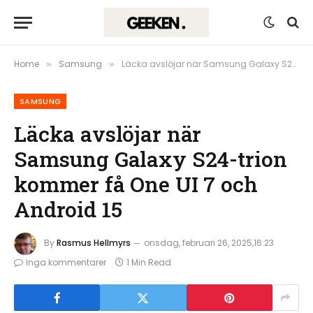
Home
Samsung
Läcka avslöjar när Samsung Galaxy S24-trion kommer få One UI 7 och Android 15
»
»
SAMSUNG
Läcka avslöjar när
Samsung Galaxy S24-trion
kommer få One UI 7 och
Android 15
By
Rasmus Hellmyrs
onsdag, februari 26, 2025,16:23
Inga kommentarer
1 Min Read