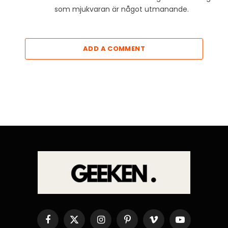
som mjukvaran är något utmanande.
ADD A COMMENT
Facebook
X
Instagram
Pinterest
Vimeo
YouTube