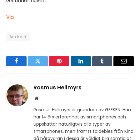
G4 under huven.
Via
Android
Facebook
Twitter
Pinterest
LinkedIn
Tumblr
Email
Rasmus Hellmyrs
Website
Rasmus Hellmyrs är grundare av GEEKEN. Han
har 14 års erfarenhet av smartphones och
uppskattar naturligtvis alla typer av
smartphones, men främst foldebles från Kina
då hårdvaran i dessa är väldigt bra samtidigt