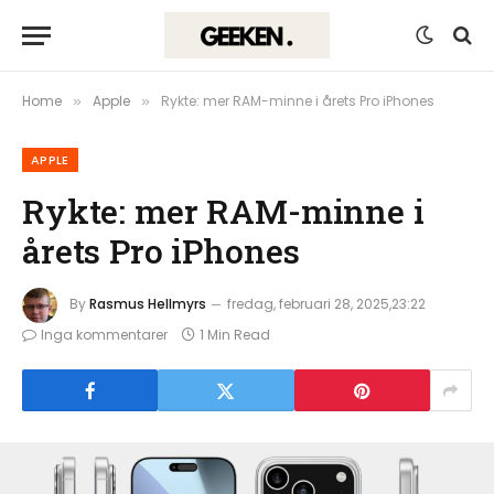
Home
Apple
Rykte: mer RAM-minne i årets Pro iPhones
»
»
APPLE
Rykte: mer RAM-minne i
årets Pro iPhones
By
Rasmus Hellmyrs
fredag, februari 28, 2025,23:22
Inga kommentarer
1 Min Read