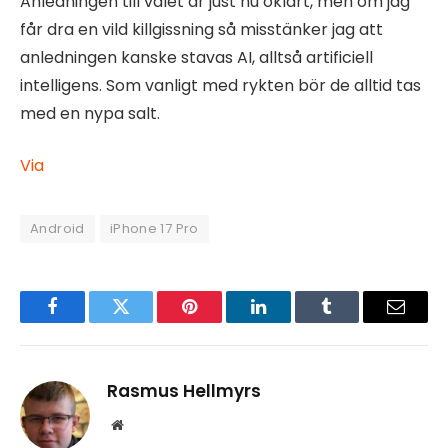
Anledningen till valet är just nu oklart, men om jag
får dra en vild killgissning så misstänker jag att
anledningen kanske stavas AI, alltså artificiell
intelligens. Som vanligt med rykten bör de alltid tas
med en nypa salt.
Via
Android
iPhone 17 Pro
Facebook
Twitter
Pinterest
LinkedIn
Tumblr
Email
Rasmus Hellmyrs
Website