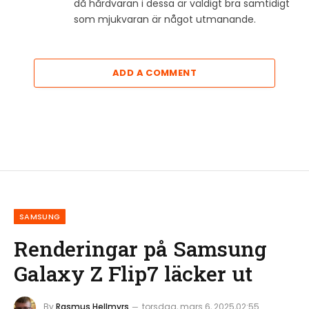
då hårdvaran i dessa är väldigt bra samtidigt
som mjukvaran är något utmanande.
ADD A COMMENT
SAMSUNG
Renderingar på Samsung
Galaxy Z Flip7 läcker ut
By
Rasmus Hellmyrs
torsdag, mars 6, 2025,02:55