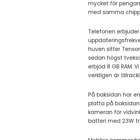
mycket för pengar
med samma chipp so
Telefonen erbjude
uppdateringsfrekve
huven sitter Tenso
sedan högst tveksa
erbjöd 8 GB RAM. V
verkligen är tillräc
På baksidan har en
platta på baksida
kameran för vidvin
batteri med 23W t