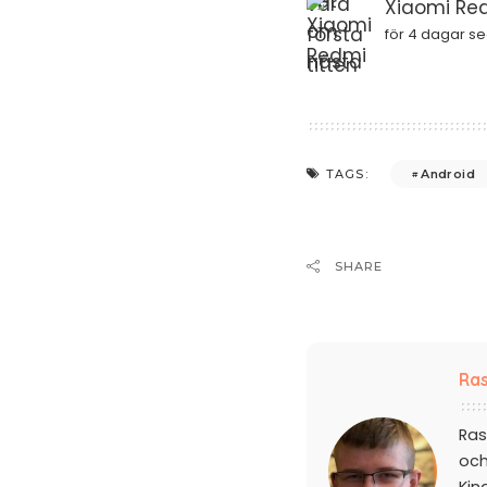
Xiaomi Red
för 4 dagar s
Android
TAGS:
SHARE
Ras
Ras
och