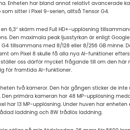
na. Enheten har bland annat relativt avancerade k
m sitter i Pixel 9-serien, alltså Tensor G4.
r en 6,3″ skärm med Full HD+-upplösning tillsamma
ns. Den maximala peak ljusstyrkan är enligt Google 
r G4 tillsammans med 8/128 eller 8/256 GB minne. De
mt om Pixel 8 skulle få alla nya AI-funktioner efte
i ställer oss därför mycket frågande till om den h
klig för framtida AI-funktioner.
heten två kameror. Den här gången sticker de inte u
n. Den primära kameran har 48 MP-upplösning med
kel har 13 MP-upplösning. Under huven har enheten
rådad laddning och 8W trådlös laddning.