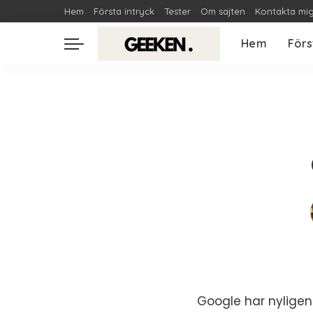
Hem
Första intryck
Tester
Om sajten
Kontakta mi
Hem
Förs
Google har nyligen 