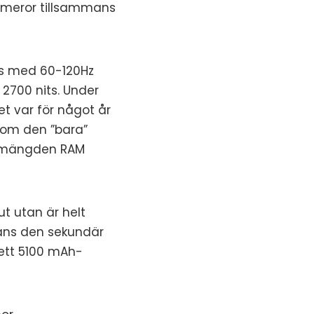
ameror tillsammans
ns med 60-120Hz
2700 nits. Under
t var för något år
rsom den ”bara”
är mängden RAM
t utan är helt
ans den sekundär
 ett 5100 mAh-