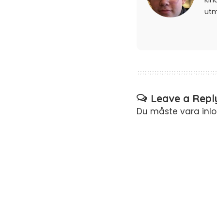
Kin
ut
Leave a Repl
Du måste vara
inl