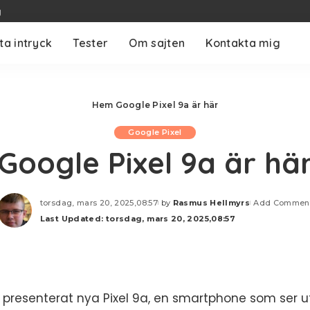
g
ta intryck
Tester
Om sajten
Kontakta mig
Hem
Google Pixel 9a är här
Google Pixel
Google Pixel 9a är hä
torsdag, mars 20, 2025,08:57
by
Rasmus Hellmyrs
Add Commen
Posted
Last Updated: torsdag, mars 20, 2025,08:57
by
presenterat nya Pixel 9a, en smartphone som ser ut 