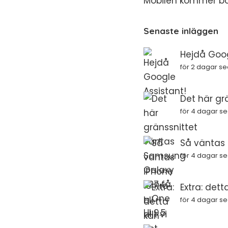
Mobilen kommer bör
Senaste inläggen
Hejdå Goog
för 2 dagar s
Det här gr
för 4 dagar s
Så väntas i
för 4 dagar s
Extra: dett
för 4 dagar s