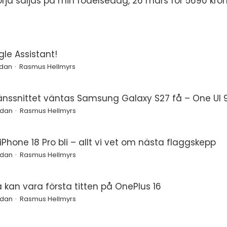
ja säljas på min födelsedag, 26 mars för 5690 kron
le Assistant!
edan
Rasmus Hellmyrs
änssnittet väntas Samsung Galaxy S27 få – One UI 9
edan
Rasmus Hellmyrs
Phone 18 Pro bli – allt vi vet om nästa flaggskepp
edan
Rasmus Hellmyrs
a kan vara första titten på OnePlus 16
edan
Rasmus Hellmyrs