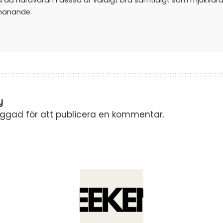
a då hårdvaran i dessa är väldigt bra samtidigt som mjukvar
manande.
y
oggad
för att publicera en kommentar.