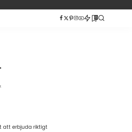
0
r
t
att erbjuda riktigt